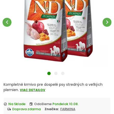
Veterinárne diéty
Jednotlivé plemená
chevron_left
chevron_right
Šteňatá
Dospelé psy
Staršie psy
Psy s nadváhou
Bez obilnín
Kompletné krmivo pre dospelé psy stredných a veľkých
plemien.
VIAC DETAILOV
S citlivou kožou
Na Sklade
Odošleme
Pondelok 10.08.
S citlivým trávením
check_circle
event
doprava zdarma
Značka:
FARMINA
local_shipping