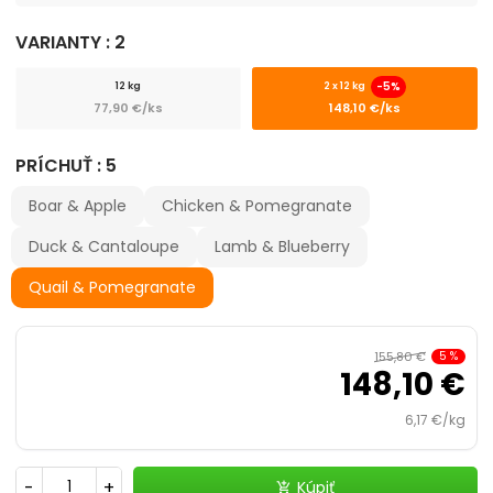
Výhodné balenie
VARIANTY : 2
ACANA
-5%
12 kg
2 x 12 kg
77,90 €/ks
148,10 €/ks
ARDEN GRANGE
PRÍCHUŤ : 5
ADVANCE
Boar & Apple
Chicken & Pomegranate
ALDOG
Duck & Cantaloupe
Lamb & Blueberry
Quail & Pomegranate
ALLEVA
ALPHA SPIRIT
155,80 €
5
%
148,10 €
AMBROSIA
6,17 €/kg
AMITY
-
+
Kúpiť
add_shopping_cart