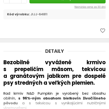
ANIMONDA Integra
Najnižšia cena za 30 dní
Kód výrobku:
JIJJ-64811
APPLAWS
favorite_border
ARATON
BARKING HEADS
DETAILY
BAVARO
Bezobilné vyvážené krmivo
s prepeličím mäsom, tekvicou
BELCANDO
a granátovým jablkom pre dospelé
BEWI DOG
psy stredných a veľkých plemien.
BLACK OLYMPUS
Rad krmív N&D Pumpkin je vyrobený bez obsahu
obilnín,
s 96%-ným obsahom bielkovín živočíšneho
pôvodu
a s tekvicou s vynikajúcimi nutričnými
BRIT CARE
vlastnosťami.