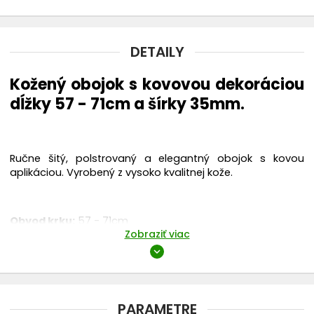
Náhubky
DETAILY
chevron_right
Oblečenie
Kožený obojok s kovovou dekoráciou
Topánky
dĺžky 57 - 71cm a šírky 35mm.
Rádiové oplotenie
Ručne šitý, polstrovaný a elegantný obojok s kovou
Búdy
aplikáciou. Vyrobený z vysoko kvalitnej kože.
Chovateľské vysávače THOMAS
Obvod krku:
57 - 71cm
Zobraziť viac
Šírka:
35 mm
expand_more
PARAMETRE