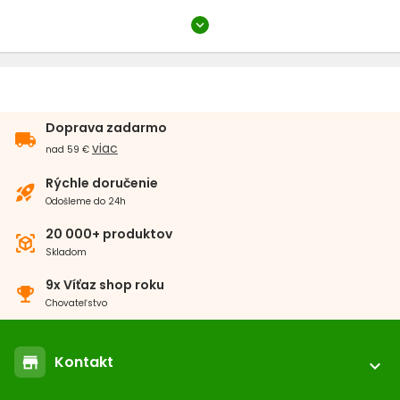
expand_more
Dĺžka
41 - 60 cm
61 cm a viac
Šírka
Doprava zadarmo
local_shipping
2,6 - 3,5 cm
viac
nad 59 €
Typ
Rýchle doručenie
rocket_launch
Odošleme do 24h
Kožený
20 000+ produktov
view_in_ar
Skladom
Farba
9x Víťaz shop roku
emoji_events
Čierna
Chovateľstvo
Kontakt
store
expand_more