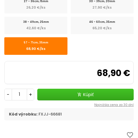
27 - 36cm, 15mm
30 - 39cm, 20mm
chevron_right
Flexi, Amigo - vodítko samonavíjacie
26,20 €/ks
27,90 €/ks
Vodítka
38 - 49cm, 25mm
46 - 60cm, 35mm
42,60 €/ks
65,20 €/ks
chevron_right
Obojky
57 - 71cm, 35mm
68,90 €/ks
Postroje
Strojčeky na strihanie
68,90 €
chevron_right
Kozmetika a hygiena
-
+
Kúpiť
add_shopping_cart
Výcvik a šport
Najnižšia cena za 30 dní
Dvierka
Kód výrobku:
FXJJ-66681
Elektronické a GPS obojky
favorite_border