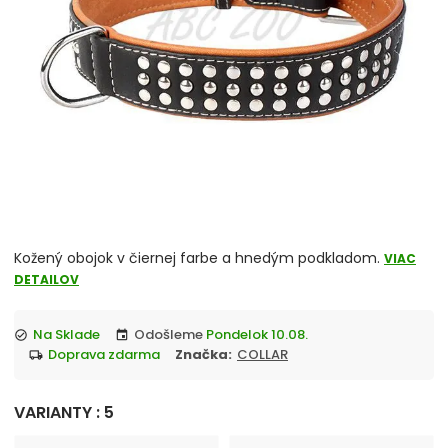
chevron_right
Misky
Vitamíny a liečivá
chevron_right
Hračky
Prepravky
Klietky a ohrádky
chevron_right
Pelechy
Kožený obojok v čiernej farbe a hnedým podkladom.
VIAC
DETAILOV
Tašky a kabelky
Na Sklade
Odošleme
Pondelok 10.08.
check_circle
event
doprava zdarma
Značka:
COLLAR
chevron_right
local_shipping
Cestovanie so psom
Antiparazitiká pre psov
VARIANTY : 5