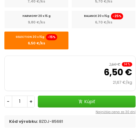
7,40 €/ks
5,70 €/ks
Prepravky a tašky
-25%
HARMONY 20 x 15 g
BALANCE 20 x 15g
chevron_right
Kozmetika, úprava
9,80 €/ks
6,70 €/ks
Dvierka, ochranné siete
-15%
SELECTION 20 x 15g
6,50 €/ks
Cestovanie s mačkou
7,60 €
14
%
6,50 €
21,67 €/kg
-
+
Kúpiť
add_shopping_cart
Najnižšia cena za 30 dní
Kód výrobku:
BZDJ-85681