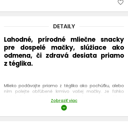
favorite_border
DETAILY
Lahodné, prírodné mliečne snacky
pre dospelé mačky, slúžiace ako
odmena, či zdravá desiata priamo
z téglika.
Mlieko podávajte priamo z téglika ako pochúťku, alebo
ním polejte obľúbené krmivo vašej mačky. Je ľahko
stráviteľné so zníženým obsahom lepku, preto ho môžete
Zobraziť viac
vliať aj priamo do vody.
expand_more
Balenie
SELECTION
obsahuje: