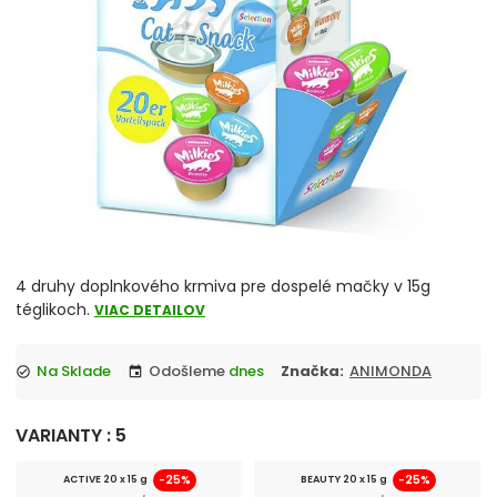
Škrabadlá a odpočívadlá
Podstielky pre mačky
Toalety
Vitamíny a minerály
chevron_right
Misky pre mačky
Hračky
4 druhy doplnkového krmiva pre dospelé mačky v 15g
téglikoch.
VIAC DETAILOV
Obojky, vodítka a postroje
Na Sklade
Odošleme
dnes
Značka:
ANIMONDA
check_circle
event
Antiparazitiká pre mačky
VARIANTY : 5
Pelechy, košíky
-25%
-25%
ACTIVE 20 x 15 g
BEAUTY 20 x 15 g