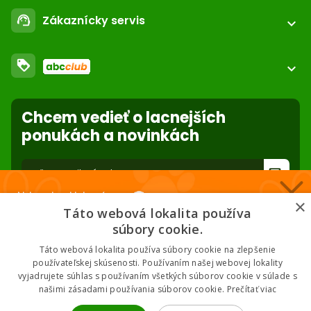
Registrácia / login
email
Zákaznícky servis
support_agent
podpora@abc-zoo.sk
expand_more
Kontakt
FAQ - Často kladené otázky
Obchodné podmienky
loyalty
O nás
expand_more
Dodacie podmienky
ABC Club
Súbory cookies na stránke
Použite body a nakupujte lacnejšie!
Nastavenia súborov cookie
Reklamácie
Chcem vedieť o lacnejších
Viac info
Ochrana osobných údajov
ponukách a novinkách
Odstúpenie od zmluvy
- online
forward_to_inbox
Nakupuj za klubové ceny 🏆
* Zadaním e-mailu súhlasíte so spracovaním osobných údajov na účely
×
mailing listu abc-zoo
Táto webová lokalita používa
Nižšie ceny na vybrané produkty. 2 % cashback. Členstvo zadarmo.
súbory cookie.
Táto webová lokalita používa súbory cookie na zlepšenie
používateľskej skúsenosti. Používaním našej webovej lokality
vyjadrujete súhlas s používaním všetkých súborov cookie v súlade s
Chcem klubové ceny
našimi zásadami používania súborov cookie.
Prečítať viac
2026 © ABC-ZOO • Všetky práva vyhradené