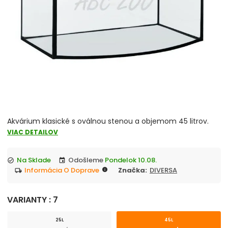
Podložka pod akvárium
Akvarijné komplety DIVERSA
Stolík pod akvárium DIVERSA
Skrinka pod akvárium JUWEL
Akvárium guľa, Nano akvárium
Akvárium klasické s oválnou stenou a objemom 45 litrov.
VIAC DETAILOV
Na Sklade
Odošleme
Pondelok 10.08.
check_circle
event
Informácia O Doprave
Značka:
DIVERSA
info
local_shipping
VARIANTY : 7
25L
45L