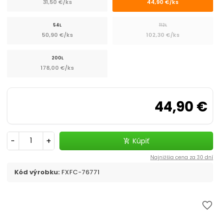
31,50 €/ks
44,90 €/ks
54L
112L
50,90 €/ks
102,30 €/ks
200L
178,00 €/ks
44,90 €
-
+
Kúpiť
add_shopping_cart
Najnižšia cena za 30 dní
Kód výrobku:
FXFC-76771
favorite_border