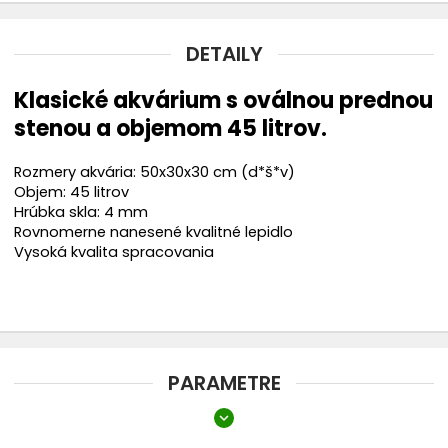
DETAILY
Klasické akvárium s oválnou prednou
stenou a objemom 45 litrov.
Rozmery akvária: 50x30x30 cm (d*š*v)
Objem: 45 litrov
Hrúbka skla: 4 mm
Rovnomerne nanesené kvalitné lepidlo
Vysoká kvalita spracovania
PARAMETRE
expand_more
Objem akvária