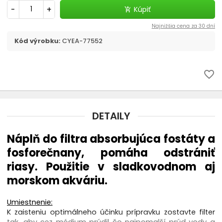
Filtračné médiá
-
+
Kúpiť
add_shopping_cart
Najnižšia cena za 30 dní
Štrky, substráty - akvaristika
Kód výrobku:
CYEA-77552
chevron_right
CO2 v akvariu
favorite_border
Liečivá a vitamíny
Akvaristické pomôcky
DETAILY
Pozadia do akvária
Náplň do filtra absorbujúca fostáty a
fosforečnany, pomáha odstrániť
Ohrievač
riasy. Použitie v sladkovodnom aj
morskom akváriu.
Riasy v akváriu - odstránenie
Umiestnenie:
Automatické krmítko
K zaisteniu optimálneho účinku prípravku zostavte filter
tak, aby cez médium prúdil čo najpomalší prúd vody a