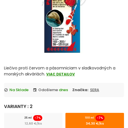
chevron_right
Akvárium, Skrinka, Stolík pod akvárium
chevron_right
Reverzná osmóza
Vzduchovací motorček, kompresor
chevron_right
Osvetlenie
UV lampa do akvaria
Liečivo proti červom a pásomniciam v sladkovodných a
JUWEL akvarium komplety
morských akváriách.
VIAC DETAILOV
Akvaristika merače, controllery
Na Sklade
Odošleme
dnes
Značka:
SERA
check_circle
event
Úprava vody
VARIANTY : 2
Čerpadlo
-7%
-7%
25 ml
100 ml
12,60 €/ks
34,30 €/ks