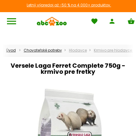
Letný výpredaj až -50 % na 4 000+ produktov.
menu
favorite
person
shopping_basket
Hlodavce
Úvod
Chovateľské potreby
Hlodavce
Krmivo pre hlodavce a
chevron_left
Späť
Versele Laga Ferret Complete 750g -
krmivo pre fretky
apps
Zobraziť všetko
chevron_right
Klietky pre hlodavce
Domčeky
Kolotoče a hračky