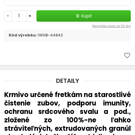
-
+
Kúpiť
add_shopping_cart
Najnižšia cena za 30 dní
Kód výrobku:
IWHB-44842
favorite_border
DETAILY
Krmivo určené fretkám na starostlivé
čistenie zubov, podporu imunity,
ochranu srdcového svalu a pod.,
zložené zo 100%-ne ľahko
stráviteľných, extrudovaných granúl