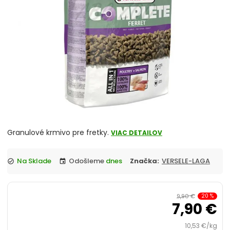
Pelechy
Krmivo
Podstielky
Pochúťky a pamlsky
Misky a napájačky
Prepravky a tašky
Granulové krmivo pre fretky.
VIAC DETAILOV
Vodítka a postroje
Na Sklade
Odošleme
dnes
Značka:
VERSELE-LAGA
check_circle
event
Hrebene, kartáče, nožničky
9,90 €
20
%
7,90 €
Kozmetika, kúpelničky, toalety, vitamíny
10,53 €/kg