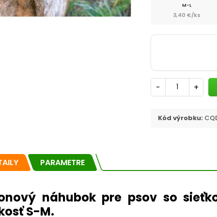
M-L
3,40 €/ks
-
+
Kód výrobku:
CQD
TAILY
PARAMETRE
onový náhubok pre psov so sieťko
kosť S-M.