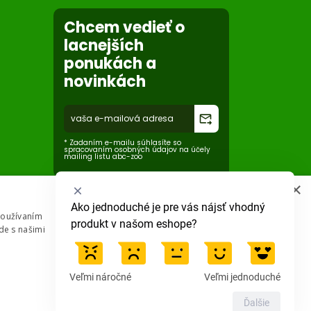
v zadnej časti
Chcem vedieť o
lacnejších
ponukách a
novinkách
forward_to_inbox
* Zadaním e-mailu súhlasíte so
spracovaním osobných údajov na účely
mailing listu abc-zoo
×
Vyberte
Ako jednoduché je pre vás nájsť vhodný 
Používaním
možnosť
produkt v našom eshope?
de s našimi
od
1
do
5
Veľmi náročné
Veľmi jednoduché
,
pričom
Ďalšie