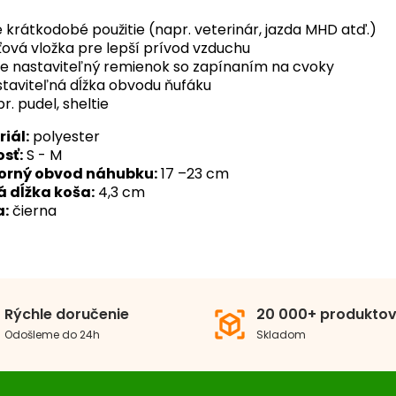
 krátkodobé použitie (napr. veterinár, jazda MHD atď.)
ťová vložka pre lepší prívod vzduchu
ne nastaviteľný remienok so zapínaním na cvoky
taviteľná dĺžka obvodu ňufáku
r. pudel, sheltie
iál:
polyester
sť:
S - M
orný obvod náhubku:
17 –23 cm
 dĺžka koša:
4,3 cm
a:
čierna
kosť plemena
Malé plemená
Str
riál
nylonový
Rýchle doručenie
20 000+ produkto
view_in_ar
Odošleme do 24h
Skladom
fixačný