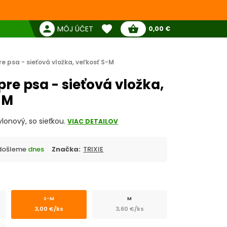
favorite
person
shopping_basket
MÔJ ÚČET
0,00 €
Žiadne produkty
Pokladňa
Obľúbené produkty
e psa - sieťová vložka, veľkosť S-M
re psa - sieťová vložka,
-M
lonový, so sieťkou.
VIAC DETAILOV
Odošleme
dnes
Značka:
TRIXIE
S-M
M
3,00 €/ks
3,60 €/ks