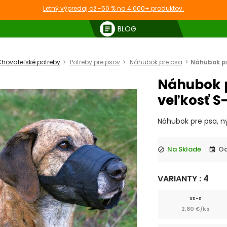
Letný výpredaj až -50 % na 4 000+ produktov.
article
BLOG
hovateľské potreby
Potreby pre psov
Náhubok pre psa
Náhubok pr
Náhubok p
veľkosť S
Náhubok pre psa, ny
Na Sklade
check_circle
event
VARIANTY : 4
XS-S
2,80 €/ks