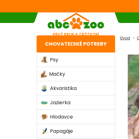
PRVÝ KROK K ZÁŽITKOM
Úvod
C
CHOVATEĽSKÉ POTREBY
Psy
Mačky
Akvaristika
Jazierka
Hlodavce
Papagáje