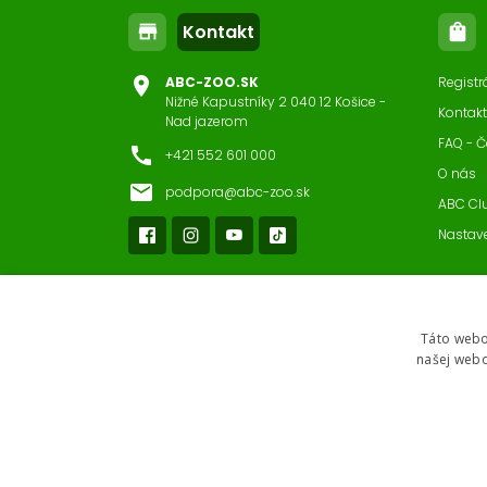
Nast
Kontakt
store
shopping_bag
location_on
ABC-ZOO.SK
Registr
Nižné Kapustníky 2 040 12 Košice -
Kontakt
Nad jazerom
FAQ - Č
call
+421 552 601 000
O nás
email
podpora@abc-zoo.sk
ABC Cl
Nastav
Táto webo
našej webo
2026 © ABC-ZOO • Všetky práva vyhradené