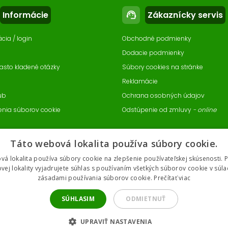
aviteľný
na plastovú sponu
Informácie
Zákaznícky servis
support_agent
ácia / login
Obchodné podmienky
Dodacie podmienky
asto kladené otázky
Súbory cookies na stránke
Reklamácie
ub
Ochrana osobných údajov
enia súborov cookie
Odstúpenie od zmluvy
- online
Táto webová lokalita používa súbory cookie.
vá lokalita používa súbory cookie na zlepšenie používateľskej skúsenosti. 
vej lokality vyjadrujete súhlas s používaním všetkých súborov cookie v súla
zásadami používania súborov cookie.
Prečítať viac
SÚHLASIM
ODMIETNUŤ
UPRAVIŤ NASTAVENIA