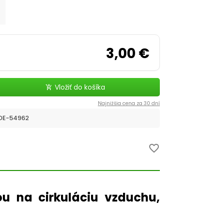
3,00 €
Vložiť do košíka
add_shopping_cart
Najnižšia cena za 30 dní
E-54962
favorite_border
u na cirkuláciu vzduchu,