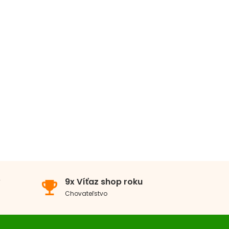
edné plemená
v
9x Víťaz shop roku
emoji_events
Chovateľstvo