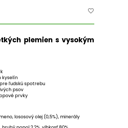
favorite_border
etkých plemien s vysokým
ok
 kyselín
 pre ľudskú spotrebu
čivých psov
topové prvky
meno, lososový olej (0,5%), minerály
%, hrubý popol 2,2%, vlhkosť 80%