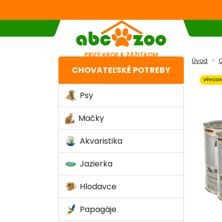
PRVÝ KROK K ZÁŽITKOM
Úvod
C
CHOVATEĽSKÉ POTREBY
VÝHODN
Psy
Mačky
Akvaristika
Jazierka
Hlodavce
Papagáje