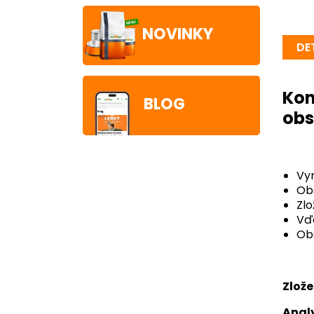
NOVINKY
DE
Kom
BLOG
obs
Vyr
Obs
Zlo
Vďa
Obs
Zlože
Analy