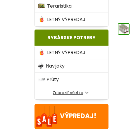
Teraristika
LETNÝ VÝPREDAJ
RYBÁRSKE POTREBY
LETNÝ VÝPREDAJ
Navijaky
Prúty
expand_more
Zobraziť všetko
VÝPREDAJ!