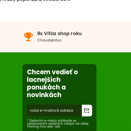
edné plemeno
Veľké a obrie plemeno
v
9x Víťaz shop roku
emoji_events
 dospelých psov všetkých veľkostí.
Chovateľstvo
Chcem vedieť o
lacnejších
ponukách a
novinkách
forward_to_inbox
* Zadaním e-mailu súhlasíte so
spracovaním osobných údajov na účely
mailing listu abc-zoo