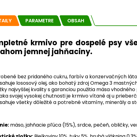
TAILY
PARAMETRE
OBSAH
pletné krmivo pre dospelé psy vš
ahom jemnej jahňaciny.
obené bez pridaného cukru, farbív a konzervačných lát
ahuje lososový olej, ako bohatý zdroj Omega 3 mastných
žky najvyššej kvality s garanciou použitia mäsa vhodného
ka svojej vysokej chutnosti je krmivo vítané aj u prieber
ahuje všetky dôležité a potrebné vitamíny, minerály a s
nie:
mäso, jahňacie pľúca (15%), srdce, pečeň, obličky, ve
tické zložky:
Bielkoviny 10%, tuky 5%, hrubá vláknina 0,3