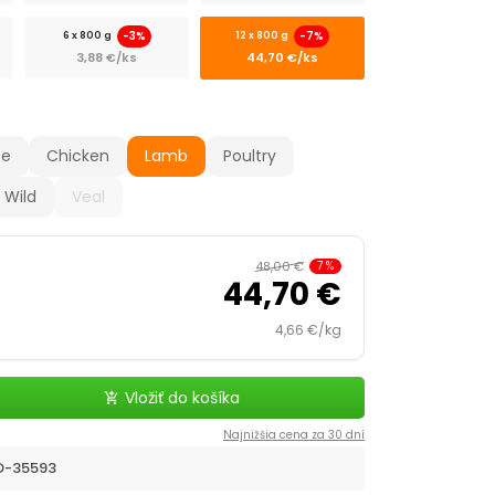
-3%
-7%
6 x 800 g
12 x 800 g
3,88 €/ks
44,70 €/ks
pe
Chicken
Lamb
Poultry
Wild
Veal
48,00 €
7
%
44,70 €
4,66 €/kg
Vložiť do košíka
add_shopping_cart
Najnižšia cena za 30 dní
D-35593