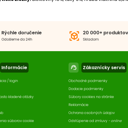
h
Konzervy
O PRODUKT JE V SADE, KTORÁ TIEŽ OBSAHUJE:
BEWI DOG konzerva – Jahňa, 800g
osť psa
Malé plemeno
Str
Rýchle doručenie
20 000+ produkto
view_in_ar
2x
Konzerva pre psy s vysokým obsahom jahňacieho mäsa pre
Odošleme do 24h
Skladom
 psa
Dospelý pes
erovaný proteín
Jahňa
Informácie
Zákaznícky servis
support_agent
ácia / login
Obchodné podmienky
eranie krmiva
Bez obilnín
Dodacie podmienky
asto kladené otázky
Súbory cookies na stránke
odné balenie
7-12 ks
Reklamácie
ub
Ochrana osobných údajov
enia súborov cookie
Odstúpenie od zmluvy
- online