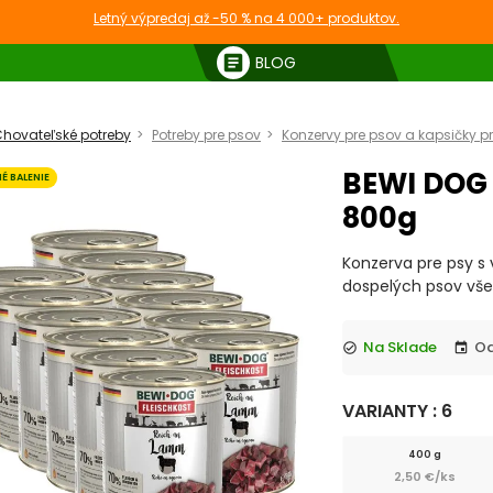
Letný výpredaj až -50 % na 4 000+ produktov.
article
BLOG
hovateľské potreby
Potreby pre psov
Konzervy pre psov a kapsičky p
BEWI DOG 
É BALENIE
800g
Konzerva pre psy 
dospelých psov vše
Na Sklade
check_circle
event
VARIANTY : 6
400 g
2,50 €/ks