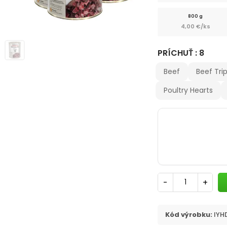
800 g
4,00 €/ks
PRÍCHUŤ : 8
Beef
Beef Tri
Poultry Hearts
-
+
Kód výrobku:
IYH