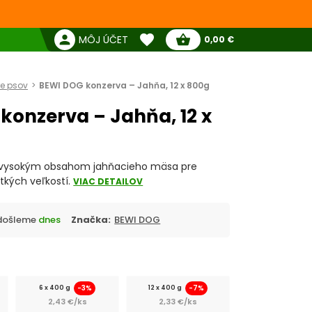
favorite
person
shopping_basket
MÔJ ÚČET
0,00 €
Žiadne produkty
Pokladňa
Obľúbené produkty
re psov
BEWI DOG konzerva – Jahňa, 12 x 800g
konzerva – Jahňa, 12 x
s vysokým obsahom jahňacieho mäsa pre
tkých veľkostí.
VIAC DETAILOV
Odošleme
dnes
Značka:
BEWI DOG
-3%
-7%
6 x 400 g
12 x 400 g
2,43 €/ks
2,33 €/ks