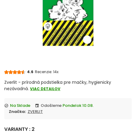
Škrabadlá a odpočívadlá
Podstielky pre mačky
Toalety
Vitamíny a minerály
chevron_right
Misky pre mačky
4.6
Recenzie: 14x
Hračky
Zverlit - prírodná podstielka pre mačky, hygienicky
nezávadná.
VIAC DETAILOV
Obojky, vodítka a postroje
Na Sklade
Odošleme
Pondelok 10.08.
check_circle
event
Antiparazitiká pre mačky
Značka:
ZVERLIT
Pelechy, košíky
VARIANTY : 2