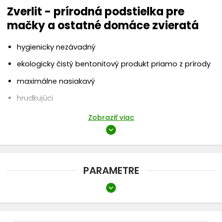
Zverlit - prírodná podstielka pre
mačky a ostatné domáce zvieratá
hygienicky nezávadný
ekologicky čistý bentonitový produkt priamo z prírody
maximálne nasiakavý
hrudkujúci
nealergizujúci
Zobraziť viac
expand_more
Po použití sa vytvorí hrudka, ktorú je možné likvidovať v
domovom odpade, alebo výhodne využiť v záhradnom
komposte. Do vzniknutého priestoru stačí dosypať
chýbajúce množstvo podstielky. Nie je tak potrebná jej
PARAMETRE
častá kompletná výmena.
expand_more
Typ
Podstielky