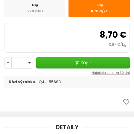
Prepravky a tašky
6 kg
10 kg
5,20 €/ks
8,70 €/ks
chevron_right
Kozmetika, úprava
8,70 €
Dvierka, ochranné siete
0,87 €/kg
Cestovanie s mačkou
-
+
Kúpiť
add_shopping_cart
Najnižšia cena za 30 dní
Kód výrobku:
IQJJ-55693
favorite_border
DETAILY