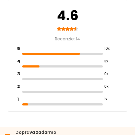
Spracovanie
4.6
Hrudkujúce
Štruktúra
Recenzie: 14
Hrubé
5
10x
Materiál
4
3x
Bentonitové
3
0x
Vôňa
2
0x
Bez vône
1
1x
Balenie
11 - 20 l
Doprava zadarmo