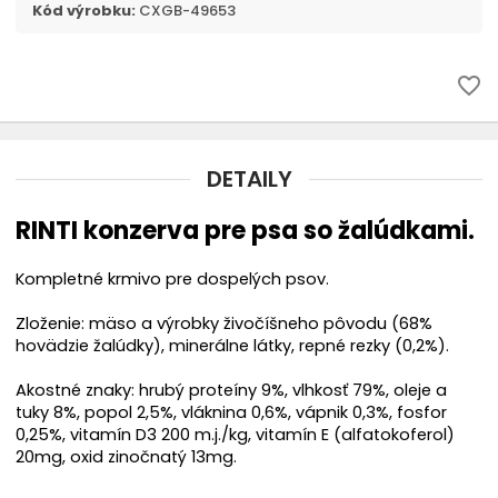
Kód výrobku:
CXGB-49653
Náhubky
chevron_right
Oblečenie
favorite_border
Topánky
DETAILY
Rádiové oplotenie
RINTI konzerva pre psa so žalúdkami.
Búdy
Kompletné krmivo pre dospelých psov.
Chovateľské vysávače THOMAS
Zloženie: mäso a výrobky živočíšneho pôvodu (68%
hovädzie žalúdky), minerálne látky, repné rezky (0,2%).
Akostné znaky: hrubý proteíny 9%, vlhkosť 79%, oleje a
tuky 8%, popol 2,5%, vláknina 0,6%, vápnik 0,3%, fosfor
0,25%, vitamín D3 200 m.j./kg, vitamín E (alfatokoferol)
20mg, oxid zinočnatý 13mg.