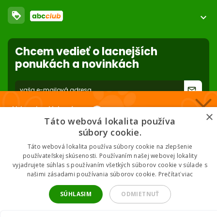
FAQ - Často kladené otázky
Obchodné podmienky
loyalty
O nás
expand_more
Dodacie podmienky
ABC Club
Súbory cookies na stránke
Použite body a nakupujte lacnejšie!
Nastavenia súborov cookie
Reklamácie
Chcem vedieť o lacnejších
Viac info
Ochrana osobných údajov
ponukách a novinkách
Odstúpenie od zmluvy
- online
forward_to_inbox
* Zadaním e-mailu súhlasíte so spracovaním osobných údajov na účely
Nakupuj za klubové ceny 🏆
mailing listu abc-zoo
×
Táto webová lokalita používa
Nižšie ceny na vybrané produkty. 2 % cashback. Členstvo zadarmo.
súbory cookie.
Táto webová lokalita používa súbory cookie na zlepšenie
používateľskej skúsenosti. Používaním našej webovej lokality
vyjadrujete súhlas s používaním všetkých súborov cookie v súlade s
Chcem klubové ceny
našimi zásadami používania súborov cookie.
Prečítať viac
2026 © ABC-ZOO • Všetky práva vyhradené
* Odoslaním súhlasíš so zásadami spracovania údajov.
SÚHLASIM
ODMIETNUŤ
UPRAVIŤ NASTAVENIA