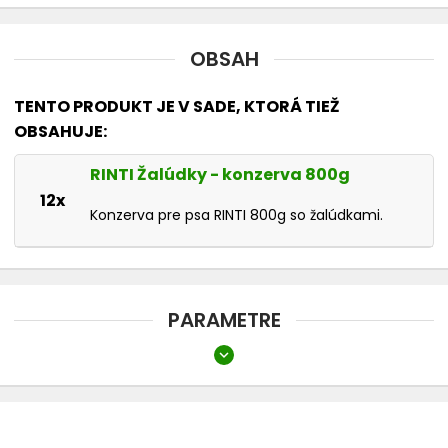
OBSAH
TENTO PRODUKT JE V SADE, KTORÁ TIEŽ
OBSAHUJE:
RINTI Žalúdky - konzerva 800g
12x
Konzerva pre psa RINTI 800g so žalúdkami.
PARAMETRE
expand_more
Druh
Konzervy
Veľkosť psa