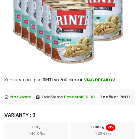
chevron_right
Misky
Vitamíny a liečivá
chevron_right
Hračky
Prepravky
Klietky a ohrádky
chevron_right
Konzerva pre psa RINTI so žalúdkami.
Pelechy
VIAC DETAILOV
Tašky a kabelky
Na Sklade
Odošleme
Pondelok 10.08.
Značka:
RINTI
check_circle
event
chevron_right
Cestovanie so psom
VARIANTY : 3
Antiparazitiká pre psov
-3%
800 g
6 x 800 g
4,40 €/ks
4,28 €/ks