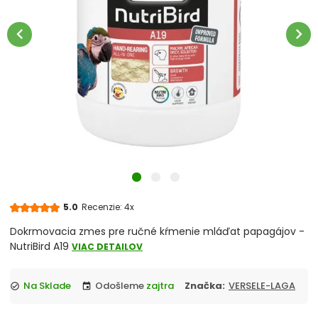
Vitamíny, minerálne bloky
chevron_left
chevron_right
Pochúťky pre vtákov
Napájačky, krmítka
Kúpelnička, hniezdo, bidlo
Antiparazitárne prípravky
Podstielky
5.0
Recenzie: 4x
Dokrmovacia zmes pre ručné kŕmenie mláďat papagájov -
NutriBird A19
VIAC DETAILOV
Na Sklade
Odošleme
zajtra
Značka:
VERSELE-LAGA
check_circle
event