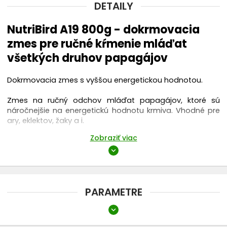
DETAILY
NutriBird A19 800g - dokrmovacia
zmes pre ručné kŕmenie mláďat
všetkých druhov papagájov
Dokrmovacia zmes s vyššou energetickou hodnotou.
Zmes na ručný odchov mláďat papagájov, ktoré sú
náročnejšie na energetickú hodnotu krmiva. Vhodné pre
ary, eklektov, žaky a i.
Zobraziť viac
Návod na použitie NutriBird A19:
expand_more
Dokrmovacia kaša sa pripraví tak, že sa zmes zmieša s
vodou. Dôležité je aby bola voda prevarená resp. je
možné použiť nesýtenú minerálku. Pri podávaní musí mať
PARAMETRE
zmes teplotu 37-39°C.
expand_more
Určené pre: