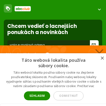
FAQ - Často kladené otázky
Obchodné podmienky
loyalty
O nás
expand_more
Dodacie podmienky
ABC Club
Súbory cookies na stránke
Použite body a nakupujte lacnejšie!
Nastavenia súborov cookie
Reklamácie
Chcem vedieť o lacnejších
Viac info
Ochrana osobných údajov
ponukách a novinkách
Odstúpenie od zmluvy
- online
forward_to_inbox
* Zadaním e-mailu súhlasíte so spracovaním osobných údajov na účely
Nakupuj za klubové ceny 🏆
mailing listu abc-zoo
×
Táto webová lokalita používa
Nižšie ceny na vybrané produkty. 2 % cashback. Členstvo zadarmo.
súbory cookie.
Táto webová lokalita používa súbory cookie na zlepšenie
používateľskej skúsenosti. Používaním našej webovej lokality
vyjadrujete súhlas s používaním všetkých súborov cookie v súlade s
Chcem klubové ceny
našimi zásadami používania súborov cookie.
Prečítať viac
2026 © ABC-ZOO • Všetky práva vyhradené
* Odoslaním súhlasíš so zásadami spracovania údajov.
SÚHLASIM
ODMIETNUŤ