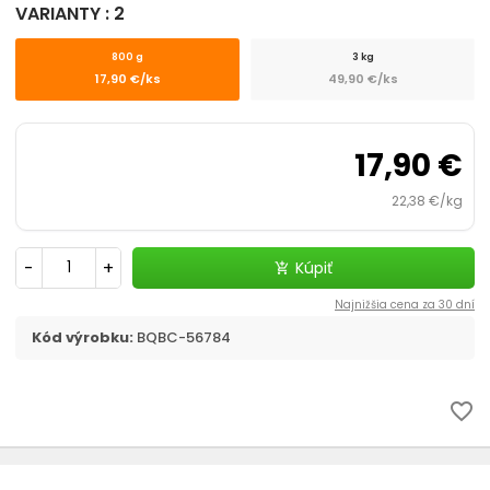
VARIANTY : 2
800 g
3 kg
17,90 €/ks
49,90 €/ks
17,90 €
22,38 €/kg
-
+
Kúpiť
add_shopping_cart
Najnižšia cena za 30 dní
Kód výrobku:
BQBC-56784
favorite_border