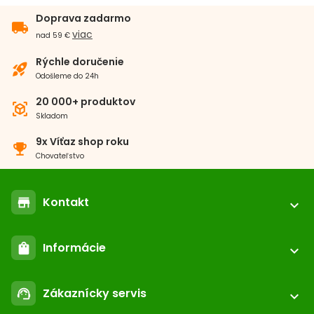
Doprava zadarmo
local_shipping
viac
nad 59 €
Rýchle doručenie
rocket_launch
Odošleme do 24h
20 000+ produktov
view_in_ar
Skladom
9x Víťaz shop roku
emoji_events
Chovateľstvo
Kontakt
store
expand_more
location_on
ABC-ZOO.SK
Informácie
shopping_bag
Nižné Kapustníky 2 040 12 Košice - Nad jazerom
expand_more
call
+421 552 601 000
Môj účet
email
Zákaznícky servis
support_agent
podpora@abc-zoo.sk
expand_more
Kontakt