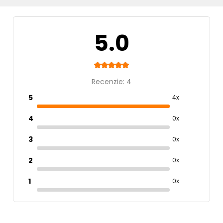
Veľké papagáje
Typ krmiva
5.0
Dokrmovacie zmesy
Hmotnosť balenia
Recenzie: 4
0-1kg
5
4x
4
0x
3
0x
2
0x
1
0x