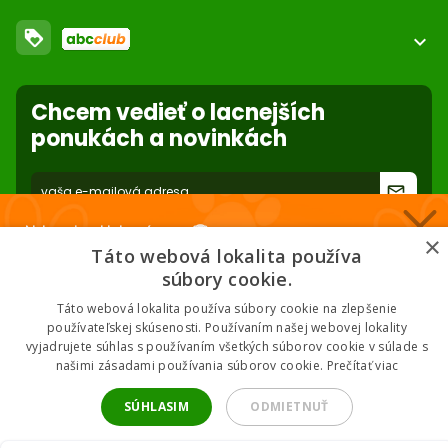
FAQ - Často kladené otázky
Obchodné podmienky
loyalty
O nás
expand_more
Dodacie podmienky
ABC Club
Súbory cookies na stránke
Použite body a nakupujte lacnejšie!
Nastavenia súborov cookie
Reklamácie
Chcem vedieť o lacnejších
Viac info
Ochrana osobných údajov
ponukách a novinkách
Odstúpenie od zmluvy
- online
forward_to_inbox
* Zadaním e-mailu súhlasíte so spracovaním osobných údajov na účely
Nakupuj za klubové ceny 🏆
mailing listu abc-zoo
×
Táto webová lokalita používa
Nižšie ceny na vybrané produkty. 2 % cashback. Členstvo zadarmo.
súbory cookie.
Táto webová lokalita používa súbory cookie na zlepšenie
používateľskej skúsenosti. Používaním našej webovej lokality
vyjadrujete súhlas s používaním všetkých súborov cookie v súlade s
Chcem klubové ceny
našimi zásadami používania súborov cookie.
Prečítať viac
2026 © ABC-ZOO • Všetky práva vyhradené
* Odoslaním súhlasíš so zásadami spracovania údajov.
SÚHLASIM
ODMIETNUŤ