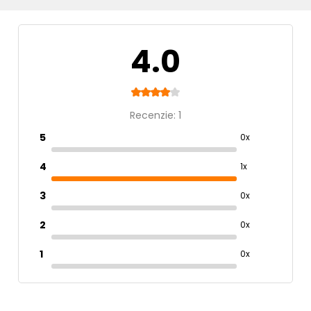
Morča
Králik
Dĺžka
4.0
nad 100 cm
Výška
Recenzie: 1
30-40 cm
5
0x
Druh
4
1x
Ohrádky
3
0x
2
0x
1
0x