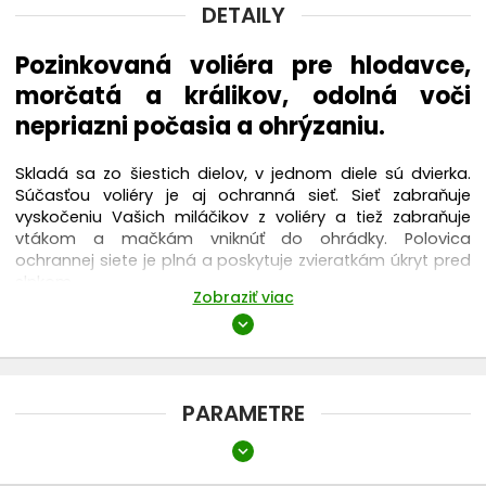
DETAILY
Pozinkovaná voliéra pre hlodavce,
morčatá a králikov, odolná voči
nepriazni počasia a ohrýzaniu.
Skladá sa zo šiestich dielov, v jednom diele sú dvierka.
Súčasťou voliéry je aj ochranná sieť. Sieť zabraňuje
vyskočeniu Vašich miláčikov z voliéry a tiež zabraňuje
vtákom a mačkám vniknúť do ohrádky. Polovica
ochrannej siete je plná a poskytuje zvieratkám úkryt pred
slnkom.
Zobraziť viac
Rozmery jedného dielu : 58 x 38 cm
expand_more
PARAMETRE
expand_more
Určené pre: