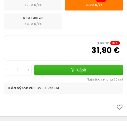
Dizajnové klietky
20,10 €/ks
31,90 €/ks
Klietky s tunelom
120x60x105 cm
43,10 €/ks
Ohrádky
37,90 €
16
%
Príslušenstvo
31,90 €
Náhradné diely
-
+
Kúpiť
add_shopping_cart
Najnižšia cena za 30 dní
Kód výrobku:
JWFB-75934
favorite_border