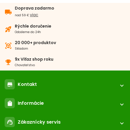
Doprava zadarmo
local_shipping
viac
nad 59 €
Rýchle doručenie
rocket_launch
Odošleme do 24h
20 000+ produktov
view_in_ar
Skladom
9x Víťaz shop roku
emoji_events
Chovateľstvo
Kontakt
store
expand_more
location_on
ABC-ZOO.SK
Informácie
shopping_bag
Nižné Kapustníky 2 040 12 Košice - Nad jazerom
expand_more
call
+421 552 601 000
Registrácia / login
email
Zákaznícky servis
support_agent
podpora@abc-zoo.sk
expand_more
Kontakt