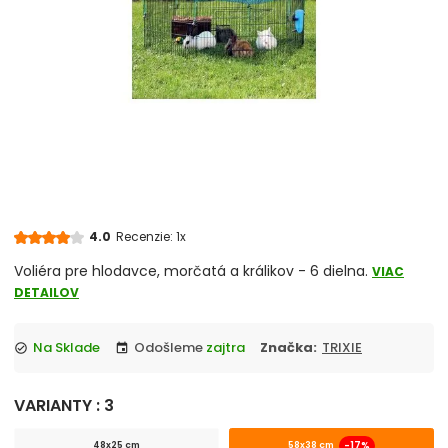
Pre myš
Pre potkana
Pre činčilu
Pre degu
Pre fretku
4.0
Recenzie: 1x
Pre veveričku
Voliéra pre hlodavce, morčatá a králikov - 6 dielna.
VIAC
DETAILOV
Pre pieskomila
Na Sklade
Odošleme
zajtra
Značka:
TRIXIE
check_circle
event
Pre ježka
VARIANTY : 3
Drevené klietky
-17%
48x25 cm
58x38 cm