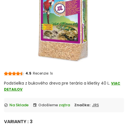
Teraristická technika
Rastliny do teraria
Krmivo pre teráriové zvieratá
Substráty a podstielky
Vitamíny a minerály
Dekorácie do terária
4.5
Recenzie: 1x
Podstielka z bukového dreva pre terária a klietky 40 L.
VIAC
Misky, krmítka a napájačky
DETAILOV
Prepravky
Na Sklade
Odošleme
zajtra
Značka:
JRS
check_circle
event
VARIANTY : 3