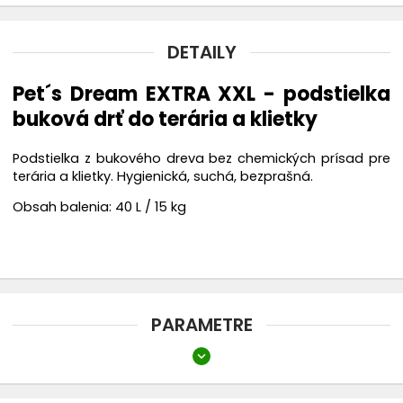
DETAILY
Pet´s Dream EXTRA XXL - podstielka
buková drť do terária a klietky
Podstielka z bukového dreva bez chemických prísad pre
terária a klietky. Hygienická, suchá, bezprašná.
Obsah balenia: 40 L / 15 kg
PARAMETRE
expand_more
Objem balenia
26 - 60 L/Kg
21 - 40 L/Kg