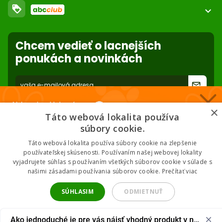
loyalty
O nás
expand_more
Dodacie podmienky
ABC Club
Súbory cookies na stránke
Nastavenia súborov cookie
Použite body a nakupujte lacnejšie!
Reklamácie
Chcem vedieť o lacnejších
Viac info
Ochrana osobných údajov
ponukách a novinkách
Odstúpenie od zmluvy
- online
forward_to_inbox
* Zadaním e-mailu súhlasíte so spracovaním osobných údajov na účely
Nakupuj za klubové ceny 🏆
mailing listu abc-zoo
×
Táto webová lokalita používa
Nižšie ceny na vybrané produkty. 2 % cashback. Členstvo zadarmo.
súbory cookie.
Táto webová lokalita používa súbory cookie na zlepšenie
používateľskej skúsenosti. Používaním našej webovej lokality
vyjadrujete súhlas s používaním všetkých súborov cookie v súlade s
Chcem klubové ceny
našimi zásadami používania súborov cookie.
Prečítať viac
2026 © ABC-ZOO • Všetky práva vyhradené
* Odoslaním súhlasíš so zásadami spracovania údajov.
SÚHLASIM
ODMIETNUŤ
UPRAVIŤ NASTAVENIA
Ako jednoduché je pre vás nájsť vhodný produkt v našom 