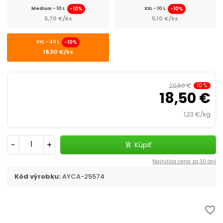
-10%
-10%
Medium - 10 L
XXL - 10 L
5,70 €/ks
5,10 €/ks
-10%
XXL - 40 L
18,50 €/ks
20,50 €
10
%
18,50 €
1,23 €/kg
-
+
Kúpiť
add_shopping_cart
Najnižšia cena za 30 dní
Kód výrobku:
AYCA-25574
favorite_border