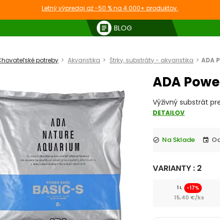
Letný výpredaj až -50 % na 4 000+ produktov.
article
BLOG
hovateľské potreby
Akvaristika
Štrky, substráty - akvaristika
ADA P
ADA Power
Výživný substrát p
DETAILOV
Na Sklade
check_circle
event
VARIANTY : 2
-17%
1 L
15,40 €/ks