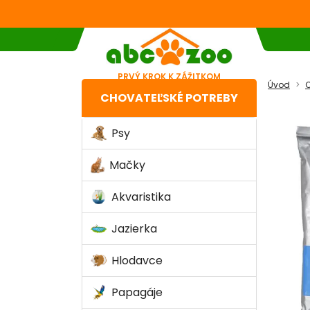
PRVÝ KROK K ZÁŽITKOM
Úvod
C
CHOVATEĽSKÉ POTREBY
Psy
Mačky
Akvaristika
Jazierka
Hlodavce
Papagáje