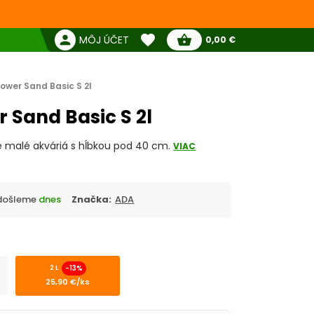
favorite
person
shopping_basket
MÔJ ÚČET
0,00 €
Žiadne produkty
Pokladňa
Obľúbené produkty
ower Sand Basic S 2l
 Sand Basic S 2l
re malé akváriá s hĺbkou pod 40 cm.
VIAC
Odošleme
dnes
Značka:
ADA
-13%
2 L
25,90 €/ks