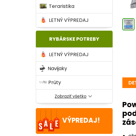
Teraristika
LETNÝ VÝPREDAJ
RYBÁRSKE POTREBY
LETNÝ VÝPREDAJ
Navijaky
Prúty
DE
expand_more
Zobraziť všetko
Po
pod
VÝPREDAJ!
zás
ob