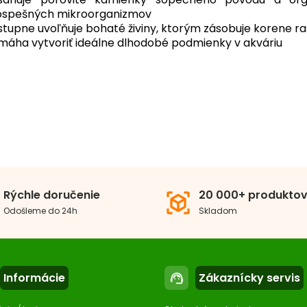
ospešných mikroorganizmov
tupne uvoľňuje bohaté živiny, ktorým zásobuje korene ra
máha vytvoriť ideálne dlhodobé podmienky v akváriu
tnosť balenia
1-3 kg / L
Rýchle doručenie
20 000+ produkto
view_in_ar
Odošleme do 24h
Skladom
Informácie
Zákaznícky servis
support_agent