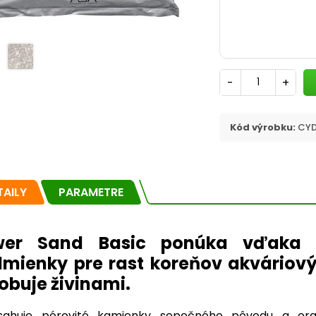
-
+
Kód výrobku:
CYD
TAILY
PARAMETRE
wer Sand Basic ponúka vďaka s
mienky pre rast koreňov akváriovýc
obuje živinami.
sahuje pórovité kamienky sopečného pôvodu a orga