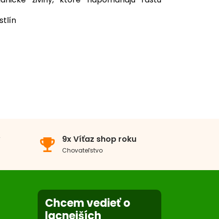
stlín
v
9x Víťaz shop roku
emoji_events
Chovateľstvo
Chcem vedieť o
lacnejších