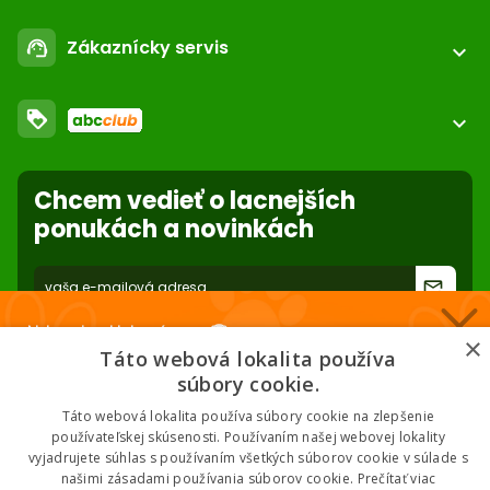
call
+421 552 601 000
Registrácia / login
email
Zákaznícky servis
support_agent
podpora@abc-zoo.sk
expand_more
Kontakt
FAQ - Často kladené otázky
Obchodné podmienky
loyalty
O nás
expand_more
Dodacie podmienky
ABC Club
Súbory cookies na stránke
Použite body a nakupujte lacnejšie!
Nastavenia súborov cookie
Reklamácie
Chcem vedieť o lacnejších
Viac info
Ochrana osobných údajov
ponukách a novinkách
Odstúpenie od zmluvy
- online
forward_to_inbox
* Zadaním e-mailu súhlasíte so spracovaním osobných údajov na účely
Nakupuj za klubové ceny 🏆
mailing listu abc-zoo
×
Táto webová lokalita používa
Nižšie ceny na vybrané produkty. 2 % cashback. Členstvo zadarmo.
súbory cookie.
Táto webová lokalita používa súbory cookie na zlepšenie
používateľskej skúsenosti. Používaním našej webovej lokality
vyjadrujete súhlas s používaním všetkých súborov cookie v súlade s
Chcem klubové ceny
našimi zásadami používania súborov cookie.
Prečítať viac