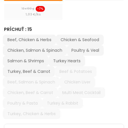
Prepravky a tašky
-7%
12 x 100 g
1,03 €/ks
chevron_right
Kozmetika, úprava
PRÍCHUŤ : 15
Dvierka, ochranné siete
Beef, Chicken & Herbs
Chicken & Seafood
Cestovanie s mačkou
Chicken, Salmon & Spinach
Poultry & Veal
Salmon & Shrimps
Turkey Hearts
Turkey, Beef & Carrot
Beef & Potatoes
Beef, Salmon & Spinach
Chicken Liver
Chicken, Beef & Carrot
Multi Meat Cocktail
Poultry & Pasta
Turkey & Rabbit
Turkey, Chicken & Herbs