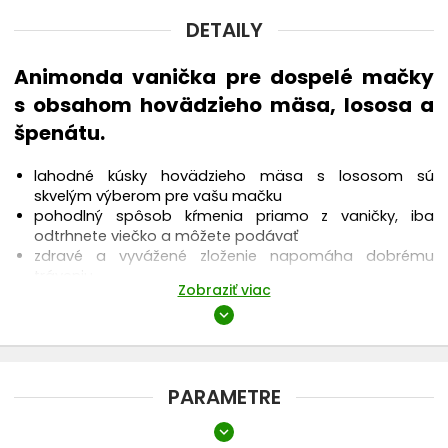
DETAILY
Animonda vanička pre dospelé mačky
s obsahom hovädzieho mäsa, lososa a
špenátu.
lahodné kúsky hovädzieho mäsa s lososom sú
skvelým výberom pre vašu mačku
pohodlný spôsob kŕmenia priamo z vaničky, iba
odtrhnete viečko a môžete podávať
zdravé a vyvážené zloženie napomáha dobrému
tráveniu
Zobraziť viac
obsahuje vitamíny a taurín pre zdravý zrak a podporu
srdca
expand_more
Zloženie
: 52 % mäso a vedľajšie živočíšne produkty (22 %
PARAMETRE
hovädzie, kuracie, morčacie, bravčové mäso), ryby a
vedľajšie rybie produkty (4 % filet z lososa), zelenina
expand_more
Vek mačky
(vrátane 0,5 % špenátu), minerálne látky