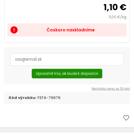
1,10 €
11,00 €/kg
Čoskoro naskladníme
priority_high
Upozorniť ma, ak bude k dispozícii
Najnižšia cena za 30 dní
Kód výrobku:
FEFA-76676
favorite_border