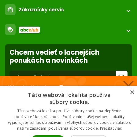
Registrácia / login
email
Zákaznícky servis
support_agent
podpora@abc-zoo.sk
expand_more
Kontakt
FAQ - Často kladené otázky
Obchodné podmienky
loyalty
O nás
expand_more
Dodacie podmienky
ABC Club
Súbory cookies na stránke
Použite body a nakupujte lacnejšie!
Nastavenia súborov cookie
Reklamácie
Chcem vedieť o lacnejších
Viac info
Ochrana osobných údajov
ponukách a novinkách
Odstúpenie od zmluvy
- online
forward_to_inbox
Nakupuj za klubové ceny 🏆
* Zadaním e-mailu súhlasíte so spracovaním osobných údajov na účely
×
mailing listu abc-zoo
Táto webová lokalita používa
Nižšie ceny na vybrané produkty. 2 % cashback. Členstvo zadarmo.
súbory cookie.
Táto webová lokalita používa súbory cookie na zlepšenie
používateľskej skúsenosti. Používaním našej webovej lokality
vyjadrujete súhlas s používaním všetkých súborov cookie v súlade s
Chcem klubové ceny
našimi zásadami používania súborov cookie.
Prečítať viac
2026 © ABC-ZOO • Všetky práva vyhradené