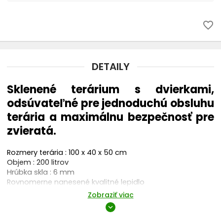
favorite_border
DETAILY
Sklenené terárium s dvierkami,
odsúvateľné pre jednoduchú obsluhu
terária a maximálnu bezpečnosť pre
zvieratá.
Rozmery terária : 100 x 40 x 50 cm
Objem : 200 litrov
Hrúbka skla : 6 mm
Rovnomerne nanesené kvalitné lepidlo
Vysoká kvalita spracovania, dokonalé odvetranie terária
Zobraziť viac
a pohodlné pripojenie spotrebičov v teráriu
expand_more
Odsúvateľné predné sklené dvierka pre jednoduchú