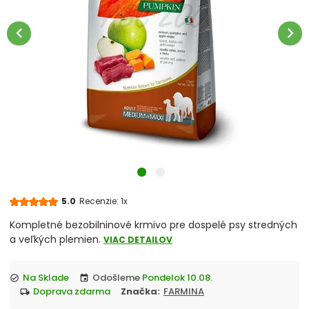
Veterinárne diéty
chevron_left
chevron_right
Jednotlivé plemená
Šteňatá
Dospelé psy
Staršie psy
Psy s nadváhou
5.0
Recenzie: 1x
Bez obilnín
Kompletné bezobilninové krmivo pre dospelé psy stredných
a veľkých plemien.
VIAC DETAILOV
S citlivou kožou
Na Sklade
Odošleme
Pondelok 10.08.
check_circle
event
S citlivým trávením
doprava zdarma
Značka:
FARMINA
local_shipping