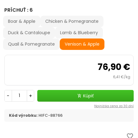
Výhodné balenie
PRÍCHUŤ : 6
ACANA
Boar & Apple
Chicken & Pomegranate
Duck & Cantaloupe
Lamb & Blueberry
ARDEN GRANGE
Quail & Pomegranate
Venison & Apple
ADVANCE
76,90 €
ALDOG
6,41 €/kg
ALLEVA
-
+
Kúpiť
add_shopping_cart
ALPHA SPIRIT
Najnižšia cena za 30 dní
AMBROSIA
Kód výrobku:
HIFC-88766
AMITY
favorite_border