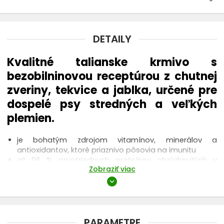
ANIMONDA Integra
DETAILY
APPLAWS
Kvalitné talianske krmivo s
ARATON
bezobilninovou receptúrou z chutnej
zveriny, tekvice a jablka, určené pre
BARKING HEADS
dospelé psy stredných a veľkých
BAVARO
plemien.
je bohatým zdrojom vitamínov, minerálov a
BELCANDO
antioxidantov, ktoré priaznivo pôsovia na imunitu
až 96 % prvotriednych proteínov obsiahnutých v
BEWI DOG
Zobraziť viac
krmive je zvieracieho pôvodu
vyrobené studenou fúziou, vďaka ktorej si krmivo
expand_more
zachováva vysoký obsah živín
BLACK OLYMPUS
s Omega-6 a Omega-3 podporujúcimi správne
fungovanie kĺbov a kostí
BRIT CARE
svojím zložením pomáha k lepšiemu fungovaniu
PARAMETRE