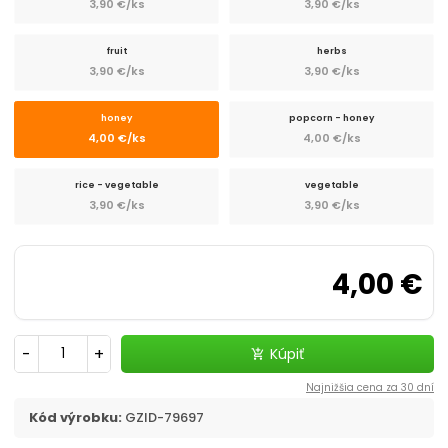
3,90 €/ks
3,90 €/ks
fruit
herbs
3,90 €/ks
3,90 €/ks
honey
popcorn - honey
4,00 €/ks
4,00 €/ks
rice - vegetable
vegetable
3,90 €/ks
3,90 €/ks
4,00 €
-
+
Kúpiť
add_shopping_cart
Najnižšia cena za 30 dní
Kód výrobku:
GZID-79697