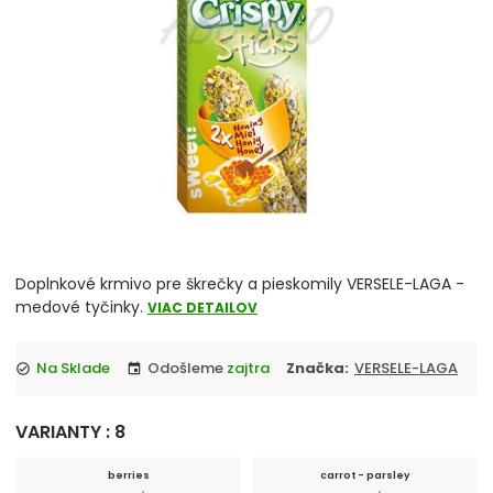
Pelechy
Krmivo
Podstielky
Pochúťky a pamlsky
Misky a napájačky
Prepravky a tašky
Doplnkové krmivo pre škrečky a pieskomily VERSELE-LAGA -
medové tyčinky.
VIAC DETAILOV
Vodítka a postroje
Na Sklade
Odošleme
zajtra
Značka:
VERSELE-LAGA
check_circle
event
Hrebene, kartáče, nožničky
VARIANTY : 8
Kozmetika, kúpelničky, toalety, vitamíny
berries
carrot - parsley