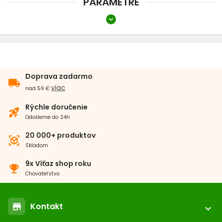
PARAMETRE
expand_more
Určené pre:
Škrečok
Myš
Doprava zadarmo
local_shipping
viac
nad 59 €
Rýchle doručenie
rocket_launch
Odošleme do 24h
20 000+ produktov
view_in_ar
Skladom
9x Víťaz shop roku
emoji_events
Chovateľstvo
Kontakt
store
expand_more