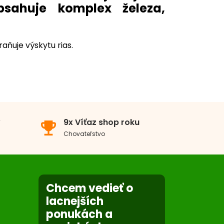
bsahuje komplex železa,
aňuje výskytu rias.
Bez dusíka a fosforu
Dodanie K (draslík)
v
9x Víťaz shop roku
emoji_events
Chovateľstvo
Chcem vedieť o
lacnejších
ponukách a