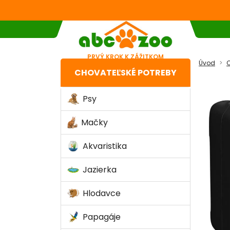
PRVÝ KROK K ZÁŽITKOM
Úvod
C
CHOVATEĽSKÉ POTREBY
Psy
Mačky
Akvaristika
Jazierka
Hlodavce
Papagáje