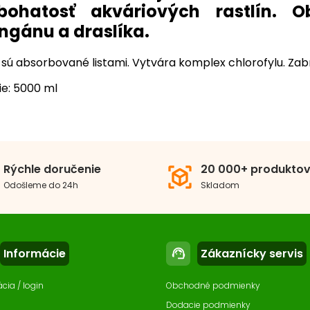
ohatosť akváriových rastlín. O
gánu a draslíka.
y sú absorbované listami. Vytvára komplex chlorofylu. Zabr
ie: 5000 ml
Kompletné hnojivo
ivo pre akvarijné rastliny
Dodanie Fe (železo)
Rýchle doručenie
20 000+ produkto
view_in_ar
Odošleme do 24h
Skladom
hnojiva
Kompletné
Informácie
Zákaznícky servis
support_agent
ácia / login
Obchodné podmienky
Dodacie podmienky