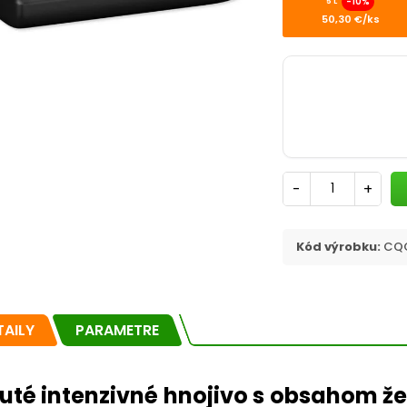
-10%
5 L
50,30 €/ks
-
+
Kód výrobku:
CQC
TAILY
PARAMETRE
uté intenzivné hnojivo s obsahom žel