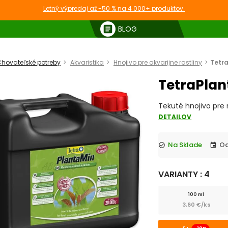
Letný výpredaj až -50 % na 4 000+ produktov.
article
BLOG
hovateľské potreby
Akvaristika
Hnojivo pre akvarijne rastliny
Tetra
TetraPlan
Tekuté hnojivo pre 
DETAILOV
Na Sklade
check_circle
event
VARIANTY : 4
100 ml
3,60 €/ks