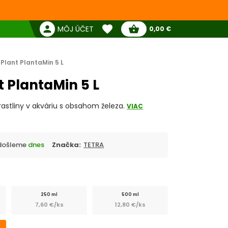
favorite
person
shopping_basket
MÔJ ÚČET
0,00 €
Žiadne produkty
Pokladňa
Obľúbené produkty
Plant PlantaMin 5 L
t PlantaMin 5 L
rastliny v akváriu s obsahom železa.
VIAC
Odošleme
dnes
Značka:
TETRA
250 ml
500 ml
7,60 €/ks
12,80 €/ks