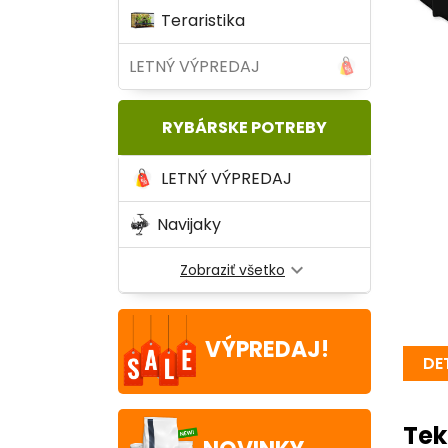
Teraristika
LETNÝ VÝPREDAJ
RYBÁRSKE POTREBY
LETNÝ VÝPREDAJ
Navijaky
expand_more
Zobraziť všetko
VÝPREDAJ!
DE
Tek