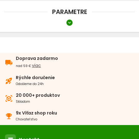
PARAMETRE
expand_more
Typ
Vaničková
Farba
Doprava zadarmo
local_shipping
Zelená
viac
nad 59 €
Dĺžka
Rýchle doručenie
rocket_launch
Odošleme do 24h
51 - 60 cm
20 000+ produktov
view_in_ar
Skladom
Šírka
9x Víťaz shop roku
emoji_events
41 - 50 cm
Chovateľstvo
Výška