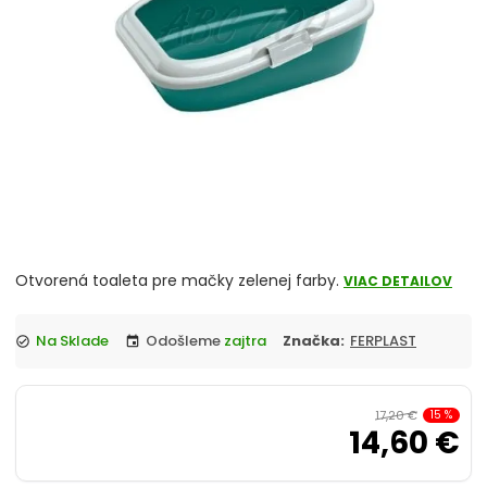
Škrabadlá a odpočívadlá
Podstielky pre mačky
Toalety
Vitamíny a minerály
chevron_right
Misky pre mačky
Hračky
Otvorená toaleta pre mačky zelenej farby.
VIAC DETAILOV
Obojky, vodítka a postroje
Na Sklade
Odošleme
zajtra
Značka:
FERPLAST
check_circle
event
Antiparazitiká pre mačky
17,20 €
15
%
14,60 €
Pelechy, košíky