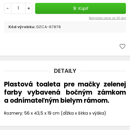
Prepravky a tašky
-
+
Kúpiť
add_shopping_cart
chevron_right
Kozmetika, úprava
Najnižšia cena za 30 dní
Kód výrobku:
DZCA-67878
Dvierka, ochranné siete
favorite_border
Cestovanie s mačkou
DETAILY
Plastová toaleta pre mačky zelenej
farby vybavená bočným zámkom
a odnímateľným bielym rámom.
Rozmery: 56 x 43,5 x 19 cm (dĺžka x šírka x výška)