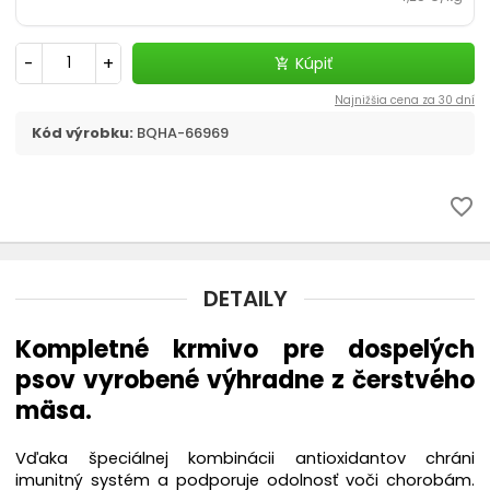
Náhubky
-
+
Kúpiť
add_shopping_cart
chevron_right
Oblečenie
Najnižšia cena za 30 dní
Kód výrobku:
BQHA-66969
Topánky
Rádiové oplotenie
favorite_border
Búdy
DETAILY
Chovateľské vysávače THOMAS
Kompletné krmivo pre dospelých
psov vyrobené výhradne z čerstvého
mäsa.
Vďaka špeciálnej kombinácii antioxidantov chráni
imunitný systém a podporuje odolnosť voči chorobám.