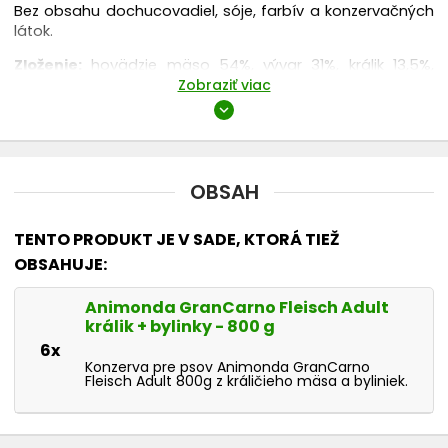
Bez obsahu dochucovadiel, sóje, farbív a konzervačných
látok.
Zloženie:
hovädzie mäso 54%, vývar 31%, králik 13,5%,
Zobraziť viac
petržlen 0,5%, uhličitan vápenatý
expand_more
Akostné
znaky:
proteíny 10%, vlhkosť 78%, tuky 7%, popol
1,8%, vláknina 0,5%
OBSAH
TENTO PRODUKT JE V SADE, KTORÁ TIEŽ
OBSAHUJE:
Animonda GranCarno Fleisch Adult
králik + bylinky - 800 g
6x
Konzerva pre psov Animonda GranCarno
Fleisch Adult 800g z králičieho mäsa a byliniek.