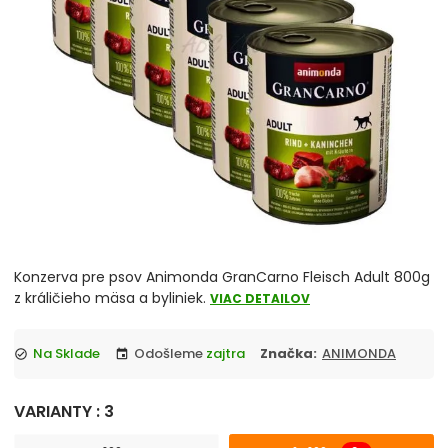
chevron_right
Misky
Vitamíny a liečivá
chevron_right
Hračky
Prepravky
Klietky a ohrádky
chevron_right
Pelechy
Konzerva pre psov Animonda GranCarno Fleisch Adult 800g
z králičieho mäsa a byliniek.
VIAC DETAILOV
Tašky a kabelky
Na Sklade
Odošleme
zajtra
Značka:
ANIMONDA
check_circle
event
chevron_right
Cestovanie so psom
VARIANTY : 3
Antiparazitiká pre psov