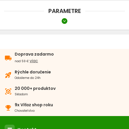
PARAMETRE
expand_more
Druh
Konzervy
Veľkosť psa
Doprava zadarmo
local_shipping
Malé plemeno
Stredné plemeno
Veľké a obrie plemeno
viac
nad 59 €
Vek psa
Rýchle doručenie
rocket_launch
Odošleme do 24h
Dospelý pes
20 000+ produktov
view_in_ar
Skladom
Preferovaný proteín
9x Víťaz shop roku
emoji_events
Hovädzie
Králik
Chovateľstvo
Zameranie krmiva