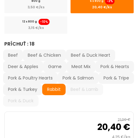
-3%
800 g
6 x 800 g
chevron_right
Flexi, Amigo - vodítko samonavíjacie
3,50 €/ks
20,40 €/ks
Vodítka
-10%
12 x 800 g
3,15 €/ks
chevron_right
Obojky
PRÍCHUŤ : 18
Postroje
Beef
Beef & Chicken
Beef & Duck Heart
Deer & Apples
Game
Meat Mix
Pork & Hearts
Strojčeky na strihanie
Pork & Poultry Hearts
Pork & Salmon
Pork & Tripe
chevron_right
Kozmetika a hygiena
Pork & Turkey
Rabbit
Beef & Lamb
Výcvik a šport
Pork & Duck
Dvierka
21,00 €
20,40 €
Elektronické a GPS obojky
4,25 €/kg