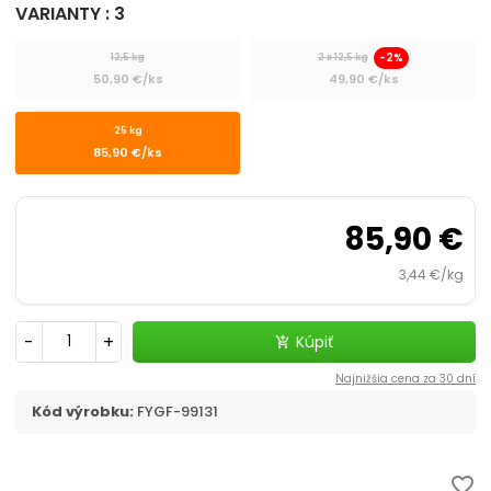
VARIANTY : 3
Výhodné balenie
-2%
12,5 kg
2 x 12,5 kg
ACANA
50,90 €/ks
49,90 €/ks
ARDEN GRANGE
25 kg
85,90 €/ks
ADVANCE
85,90 €
ALDOG
3,44 €/kg
ALLEVA
-
+
Kúpiť
add_shopping_cart
ALPHA SPIRIT
Najnižšia cena za 30 dní
AMBROSIA
Kód výrobku:
FYGF-99131
AMITY
favorite_border