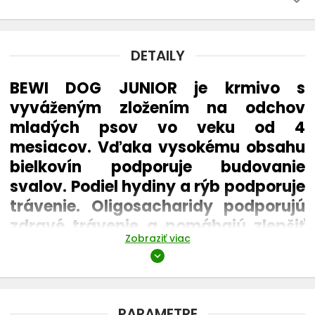
ANIMONDA Integra
APPLAWS
DETAILY
BEWI DOG JUNIOR je krmivo s
ARATON
vyváženým zložením na odchov
mladých psov vo veku od 4
BARKING HEADS
mesiacov. Vďaka vysokému obsahu
BAVARO
bielkovín podporuje budovanie
svalov. Podiel hydiny a rýb podporuje
BELCANDO
trávenie. Oligosacharidy podporujú
zdravé trávenie a pomáhajú zlepšiť
BEWI DOG
Zobraziť viac
imunitu.
expand_more
BLACK OLYMPUS
Neobsahuje sóju, umelé farbivá, dochucovadlá a
BRIT CARE
PARAMETRE
konzervanty