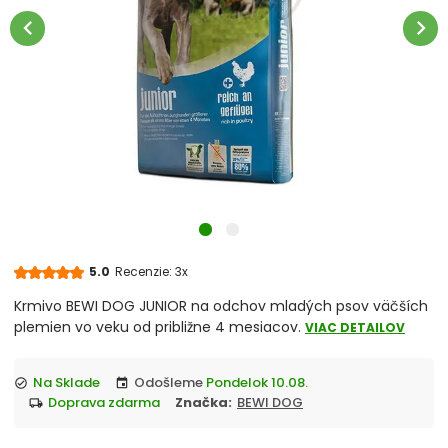
Veterinárne diéty
chevron_left
chevron_right
Jednotlivé plemená
Šteňatá
Dospelé psy
Staršie psy
Psy s nadváhou
5.0
Recenzie: 3x
Krmivo BEWI DOG JUNIOR na odchov mladých psov väčších
Bez obilnín
plemien vo veku od približne 4 mesiacov.
VIAC DETAILOV
S citlivou kožou
Na Sklade
Odošleme
Pondelok 10.08.
check_circle
event
doprava zdarma
Značka:
BEWI DOG
local_shipping
S citlivým trávením