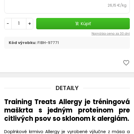
chevron_right
Flexi, Amigo - vodítko samonavíjacie
26,15 €/kg
Vodítka
-
+
Kúpiť
add_shopping_cart
chevron_right
Obojky
Najnižšia cena za 30 dní
Kód výrobku:
FIBH-97771
Postroje
favorite_border
Strojčeky na strihanie
chevron_right
Kozmetika a hygiena
DETAILY
Výcvik a šport
Training Treats Allergy je tréningová
maškrta s jedným proteínom pre
Dvierka
citlivých psov so sklonom k ​​alergiám.
Elektronické a GPS obojky
Doplnkové krmivo Allergy je vyrobené výlučne z mäsa a