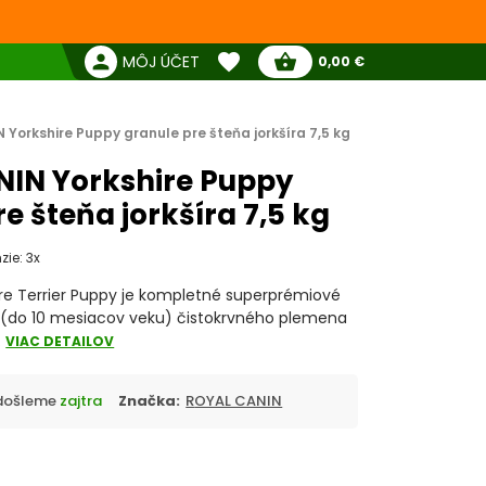
favorite
person
shopping_basket
MÔJ ÚČET
0,00 €
Žiadne produkty
Pokladňa
Obľúbené produkty
Yorkshire Puppy granule pre šteňa jorkšíra 7,5 kg
IN Yorkshire Puppy
e šteňa jorkšíra 7,5 kg
zie: 3x
ire Terrier Puppy je kompletné superprémiové
 (do 10 mesiacov veku) čistokrvného plemena
.
VIAC DETAILOV
Odošleme
zajtra
Značka:
ROYAL CANIN