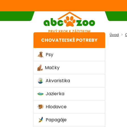
PRVÝ KROK K ZÁŽITKOM
Úvod
C
CHOVATEĽSKÉ POTREBY
Psy
Mačky
Akvaristika
Jazierka
Hlodavce
Papagáje