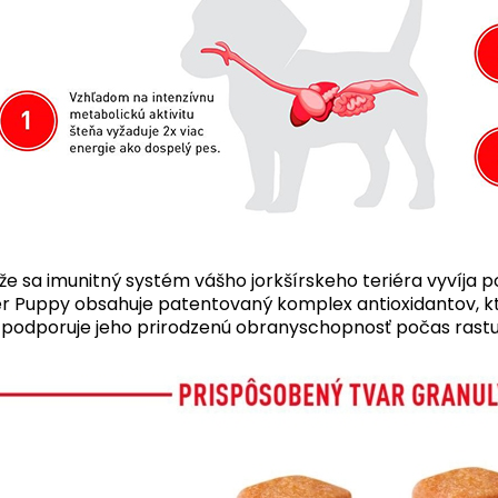
že sa imunitný systém vášho jorkšírskeho teriéra vyvíja 
er Puppy obsahuje patentovaný komplex antioxidantov, kto
 podporuje jeho prirodzenú obranyschopnosť počas rastu