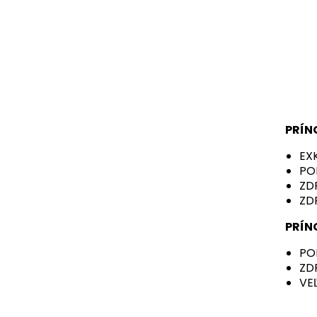
PRÍN
EX
PO
ZD
ZD
PRÍN
PO
ZD
VE