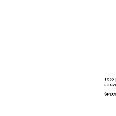
Toto 
strav
ŠPEC