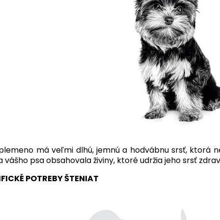
plemeno má veľmi dlhú, jemnú a hodvábnu srsť, ktorá neus
a vášho psa obsahovala živiny, ktoré udržia jeho srsť zdrav
IFICKÉ POTREBY ŠTENIAT