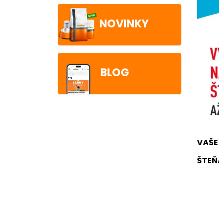
NOVINKY
BLOG
VAŠE 
ŠTEŇ