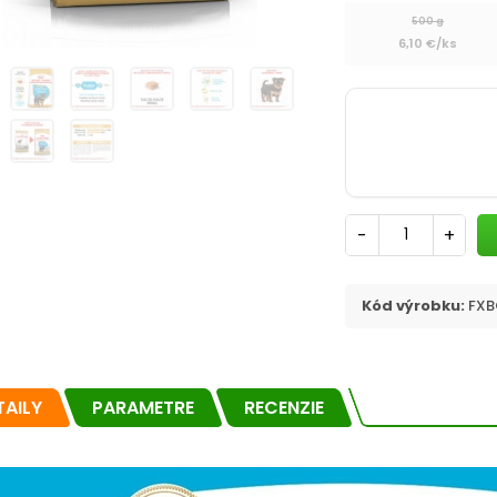
500 g
6,10 €/ks
-
+
Kód výrobku:
FXB
TAILY
PARAMETRE
RECENZIE