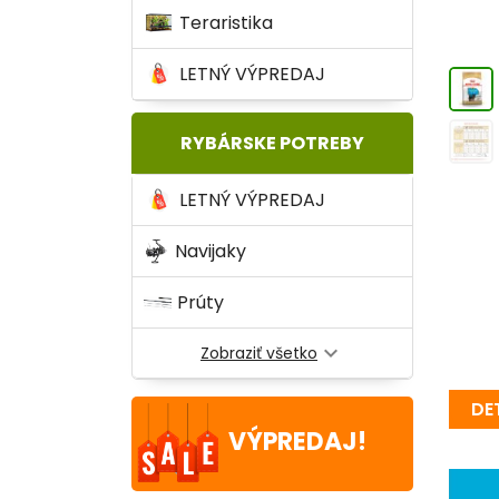
Teraristika
LETNÝ VÝPREDAJ
RYBÁRSKE POTREBY
LETNÝ VÝPREDAJ
Navijaky
Prúty
expand_more
Zobraziť všetko
DE
VÝPREDAJ!