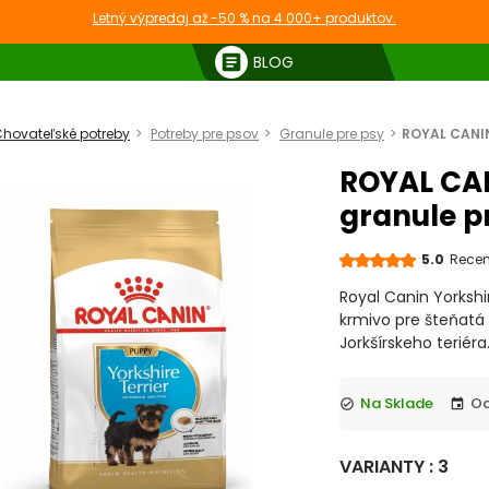
Letný výpredaj až -50 % na 4 000+ produktov.
article
BLOG
hovateľské potreby
Potreby pre psov
Granule pre psy
ROYAL CANIN 
ROYAL CAN
granule pr
5.0
Recen
Royal Canin Yorksh
krmivo pre šteňatá
Jorkšírskeho teriéra
Na Sklade
check_circle
event
VARIANTY : 3