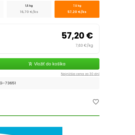
1,5 kg
7,5 kg
16,70 €/ks
57,20 €/ks
57,20 €
7,63 €/kg
Vložiť do košíka
add_shopping_cart
Najnižšia cena za 30 dní
G-73651
favorite_border