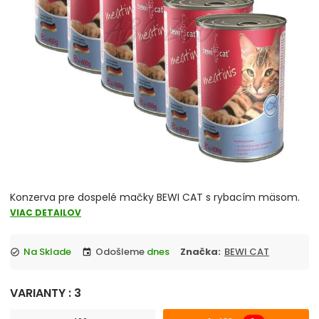
Škrabadlá a odpočívadlá
Podstielky pre mačky
Toalety
Vitamíny a minerály
chevron_right
Misky pre mačky
Hračky
Konzerva pre dospelé mačky BEWI CAT s rybacím mäsom.
VIAC DETAILOV
Obojky, vodítka a postroje
Na Sklade
Odošleme
dnes
Značka:
BEWI CAT
check_circle
event
Antiparazitiká pre mačky
VARIANTY : 3
Pelechy, košíky