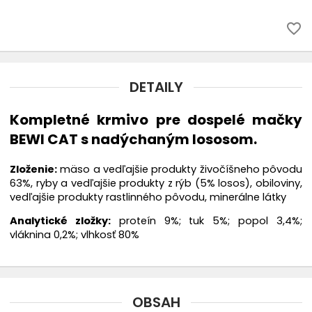
favorite_border
DETAILY
Kompletné krmivo pre dospelé mačky
BEWI CAT s nadýchaným lososom.
Zloženie:
mäso a vedľajšie produkty živočíšneho pôvodu
63%, ryby a vedľajšie produkty z rýb (5% losos), obiloviny,
vedľajšie produkty rastlinného pôvodu, minerálne látky
Analytické zložky:
proteín 9%; tuk 5%; popol 3,4%;
vláknina 0,2%; vlhkosť 80%
OBSAH