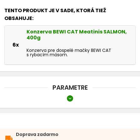
TENTO PRODUKT JE V SADE, KTORÁ TIEŽ
OBSAHUJE:
Konzerva BEWI CAT Meatinis SALMON,
400g
6x
Konzerva pre dospelé mačky BEWI CAT
s rybacím mäsom.
PARAMETRE
expand_more
Vek mačky
Dospelá mačka
Preferovaný proteín
Doprava zadarmo
local_shipping
Ryba