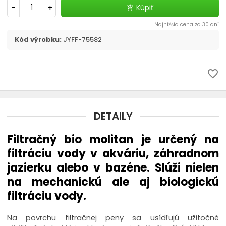
Filtračné médiá
-
+
Kúpiť
add_shopping_cart
Najnižšia cena za 30 dní
Štrky, substráty - akvaristika
Kód výrobku:
JYFF-75582
chevron_right
CO2 v akvariu
favorite_border
Liečivá a vitamíny
Akvaristické pomôcky
DETAILY
Pozadia do akvária
Filtračný bio molitan je určený na
filtráciu vody v akváriu, záhradnom
Ohrievač
jazierku alebo v bazéne. Slúži nielen
na mechanickú ale aj biologickú
Riasy v akváriu - odstránenie
filtráciu vody.
Automatické krmítko
Na povrchu filtračnej peny sa usídľujú užitočné