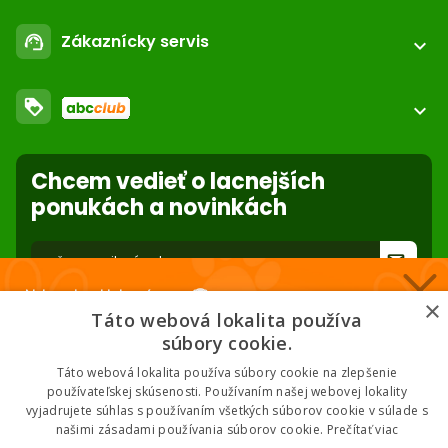
call
+421 552 601 000
Registrácia / login
email
Zákaznícky servis
support_agent
podpora@abc-zoo.sk
expand_more
Kontakt
FAQ - Často kladené otázky
Obchodné podmienky
loyalty
O nás
expand_more
Dodacie podmienky
ABC Club
Súbory cookies na stránke
Použite body a nakupujte lacnejšie!
Nastavenia súborov cookie
Reklamácie
Chcem vedieť o lacnejších
Viac info
Ochrana osobných údajov
ponukách a novinkách
Odstúpenie od zmluvy
- online
forward_to_inbox
Nakupuj za klubové ceny 🏆
* Zadaním e-mailu súhlasíte so spracovaním osobných údajov na účely
×
mailing listu abc-zoo
Táto webová lokalita používa
Nižšie ceny na vybrané produkty. 2 % cashback. Členstvo zadarmo.
súbory cookie.
Táto webová lokalita používa súbory cookie na zlepšenie
používateľskej skúsenosti. Používaním našej webovej lokality
vyjadrujete súhlas s používaním všetkých súborov cookie v súlade s
Chcem klubové ceny
našimi zásadami používania súborov cookie.
Prečítať viac
2026 © ABC-ZOO • Všetky práva vyhradené