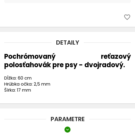
Náhubky
favorite_border
chevron_right
Oblečenie
Topánky
DETAILY
Rádiové oplotenie
Pochrómovaný reťazový
polosťahovák pre psy - dvojradový.
Búdy
Dĺžka: 60 cm
Hrúbka očka: 2,5 mm
Chovateľské vysávače THOMAS
Šírka: 17 mm
PARAMETRE
expand_more
Dĺžka