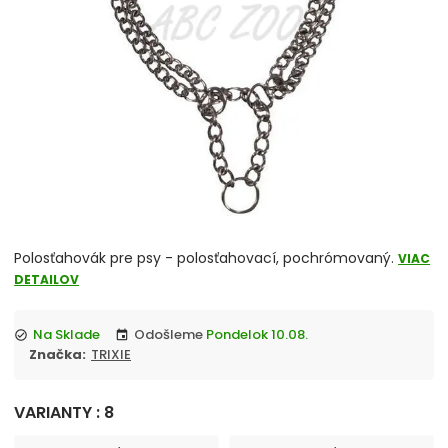
chevron_right
Misky
Vitamíny a liečivá
chevron_right
Hračky
Prepravky
Klietky a ohrádky
chevron_right
Pelechy
Polosťahovák pre psy - polosťahovací, pochrómovaný.
VIAC
DETAILOV
Tašky a kabelky
Na Sklade
Odošleme
Pondelok 10.08.
check_circle
event
Značka:
TRIXIE
chevron_right
Cestovanie so psom
Antiparazitiká pre psov
VARIANTY : 8