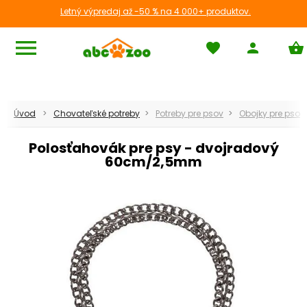
Letný výpredaj až -50 % na 4 000+ produktov.
menu
favorite
person
shopping_basket
Psy
Úvod
Chovateľské potreby
Potreby pre psov
Obojky pre psov
chevron_left
Späť
Polosťahovák pre psy - dvojradový
60cm/2,5mm
apps
Zobraziť všetko
chevron_right
Granule pre psy
chevron_right
Konzervy a kapsičky
Pamlsky a odmeny