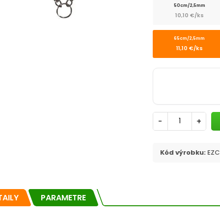
50cm/2,5mm
10,10 €/ks
65cm/2,5mm
11,10 €/ks
-
+
Kód výrobku:
EZC
TAILY
PARAMETRE