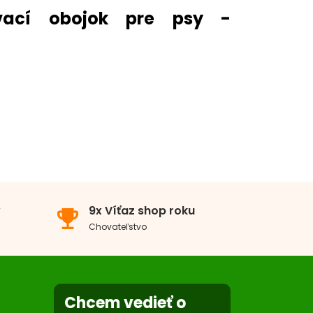
vací obojok pre psy -
v
9x Víťaz shop roku
emoji_events
Chovateľstvo
ací
Chcem vedieť o