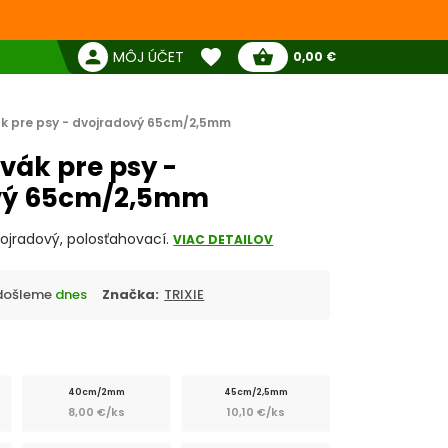
favorite
person
shopping_basket
MÔJ ÚČET
0,00 €
Žiadne produkty
Pokladňa
Obľúbené produkty
k pre psy - dvojradový 65cm/2,5mm
vák pre psy -
vý 65cm/2,5mm
vojradový, polosťahovací.
VIAC DETAILOV
Odošleme
dnes
Značka:
TRIXIE
40cm/2mm
45cm/2,5mm
8,00 €/ks
10,10 €/ks