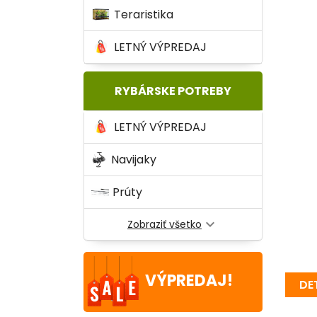
Teraristika
LETNÝ VÝPREDAJ
RYBÁRSKE POTREBY
LETNÝ VÝPREDAJ
Navijaky
Prúty
expand_more
Zobraziť všetko
VÝPREDAJ!
DE