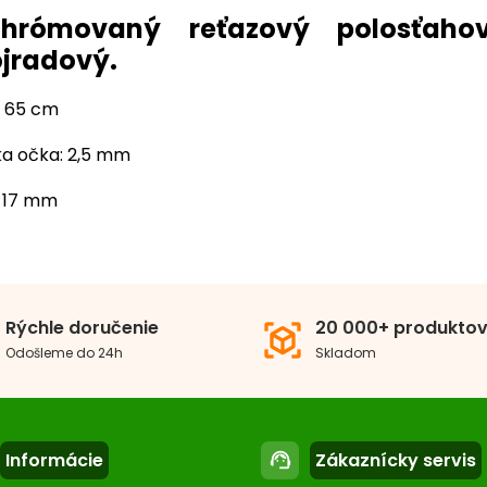
chrómovaný reťazový polosťaho
jradový.
: 65 cm
a očka: 2,5 mm
: 17 mm
a
61 cm a viac
a
1,6 - 2,5 cm
Rýchle doručenie
20 000+ produkto
view_in_ar
Odošleme do 24h
Skladom
Retiazkový
Sťahov
ba
Chrómová
Informácie
Zákaznícky servis
support_agent