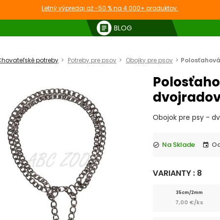
Letný výpredaj až -50 % na 4 000+ produktov.
article
BLOG
hovateľské potreby
Potreby pre psov
Obojky pre psov
Polosťahová
Polosťaho
dvojrado
Obojok pre psy - d
Na Sklade
check_circle
event
VARIANTY : 8
35cm/2mm
7,00 €/ks