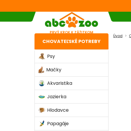
PRVÝ KROK K ZÁŽITKOM
Úvod
C
CHOVATEĽSKÉ POTREBY
Psy
Mačky
Akvaristika
Jazierka
Hlodavce
Papagáje