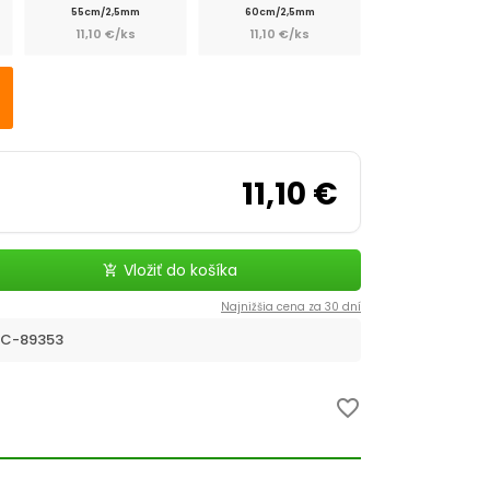
55cm/2,5mm
60cm/2,5mm
11,10 €/ks
11,10 €/ks
11,10 €
Vložiť do košíka
add_shopping_cart
Najnižšia cena za 30 dní
C-89353
favorite_border