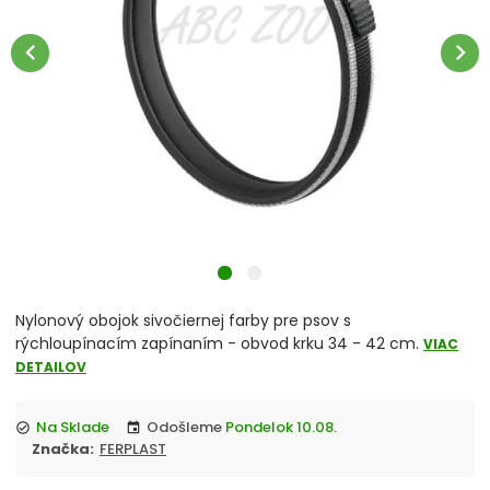
chevron_right
Misky
chevron_left
chevron_right
Vitamíny a liečivá
chevron_right
Hračky
Prepravky
Klietky a ohrádky
chevron_right
Pelechy
Nylonový obojok sivočiernej farby pre psov s
Tašky a kabelky
rýchloupínacím zapínaním - obvod krku 34 - 42 cm.
VIAC
DETAILOV
chevron_right
Cestovanie so psom
Na Sklade
Odošleme
Pondelok 10.08.
check_circle
event
Antiparazitiká pre psov
Značka:
FERPLAST