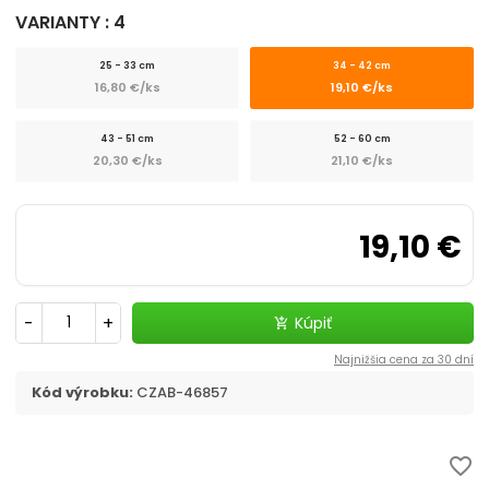
chevron_right
Flexi, Amigo - vodítko samonavíjacie
VARIANTY : 4
Vodítka
25 - 33 cm
34 - 42 cm
16,80 €/ks
19,10 €/ks
chevron_right
Obojky
43 - 51 cm
52 - 60 cm
20,30 €/ks
21,10 €/ks
Postroje
Strojčeky na strihanie
19,10 €
chevron_right
Kozmetika a hygiena
-
+
Kúpiť
add_shopping_cart
Výcvik a šport
Najnižšia cena za 30 dní
Kód výrobku:
CZAB-46857
Dvierka
Elektronické a GPS obojky
favorite_border