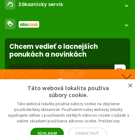
email
Zákaznícky servis
support_agent
podpora@abc-zoo.sk
expand_more
Kontakt
FAQ - Často kladené otázky
Obchodné podmienky
loyalty
O nás
expand_more
Dodacie podmienky
ABC Club
Súbory cookies na stránke
Použite body a nakupujte lacnejšie!
Nastavenia súborov cookie
Reklamácie
Chcem vedieť o lacnejších
Viac info
Ochrana osobných údajov
ponukách a novinkách
Odstúpenie od zmluvy
- online
forward_to_inbox
Nakupuj za klubové ceny 🏆
* Zadaním e-mailu súhlasíte so spracovaním osobných údajov na účely
×
mailing listu abc-zoo
Táto webová lokalita používa
Nižšie ceny na vybrané produkty. 2 % cashback. Členstvo zadarmo.
súbory cookie.
Táto webová lokalita používa súbory cookie na zlepšenie
používateľskej skúsenosti. Používaním našej webovej lokality
vyjadrujete súhlas s používaním všetkých súborov cookie v súlade s
Chcem klubové ceny
našimi zásadami používania súborov cookie.
Prečítať viac
2026 © ABC-ZOO • Všetky práva vyhradené
* Odoslaním súhlasíš so zásadami spracovania údajov.
SÚHLASIM
ODMIETNUŤ