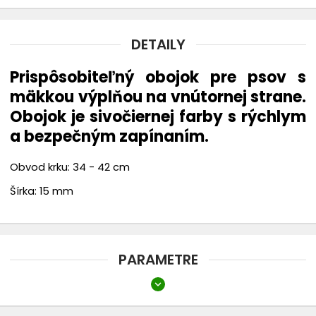
Náhubky
DETAILY
chevron_right
Oblečenie
Prispôsobiteľný obojok pre psov s
Topánky
mäkkou výplňou na vnútornej strane.
Obojok je sivočiernej farby s rýchlym
Rádiové oplotenie
a bezpečným zapínaním.
Búdy
Obvod krku: 34 - 42 cm
Šírka: 15 mm
Chovateľské vysávače THOMAS
PARAMETRE
expand_more
Dĺžka
21 - 40 cm
41 - 60 cm