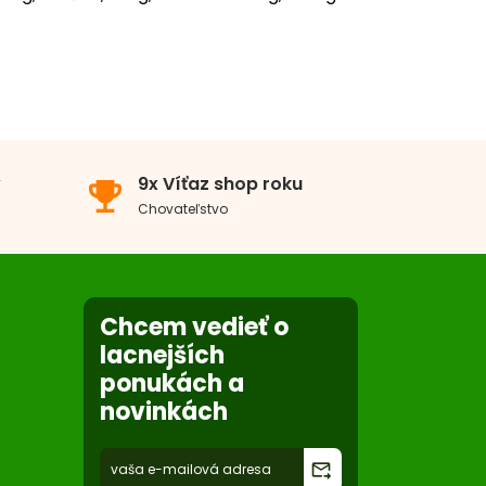
eľké a obrie plemeno
7x
0x
v
9x Víťaz shop roku
emoji_events
0x
Chovateľstvo
0x
x
Chcem vedieť o
lacnejších
ponukách a
novinkách
forward_to_inbox