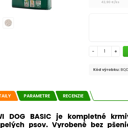
42,90 €/ks
-
+
Kód výrobku:
BQD
TAILY
PARAMETRE
RECENZIE
WI DOG BASIC je kompletné krmi
pelých psov. Vyrobené bez pšen