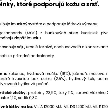
lnky, ktoré podporujú kožu a srsť.
ilňuje imunitný systém a podporuje látkovú výmenu.
igosacharidy (MOS) z bunkových stien kvasiniek piv
áhajú zlepšiť imunitu.
bsahuje sóju, umelé farbivá, dochucovadlá a konzervanty
ahuje prírodné antioxidanty.
nie:
kukurica, hydinová múčka (18%), jačmeň, mäsová 
arské kvasnice bez cukru (2,5%), hydinový tuk, palm
lyzovaná hydinová pečeň
tické zložky:
proteíny 23,5%, tuky 11%, surová vláknina 
fosfor 1,1%, sodík 0,3%
vné látky na kg:
Vit A 12000 MJ, Vit D3 1200 MJ, Vit E 