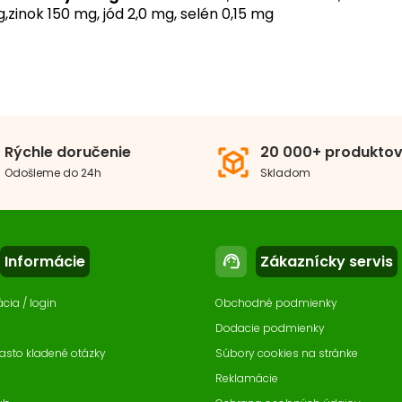
,zinok 150 mg, jód 2,0 mg, selén 0,15 mg
osť psa
Stredné plemeno
V
4.5
5
4
 psa
Dospelý pes
Rýchle doručenie
20 000+ produkto
view_in_ar
3
Odošleme do 24h
Skladom
Recenzie: 8
2
erovaný proteín
Hydina
1
1
Informácie
Zákaznícky servis
support_agent
ácia / login
Obchodné podmienky
Dodacie podmienky
asto kladené otázky
Súbory cookies na stránke
Reklamácie