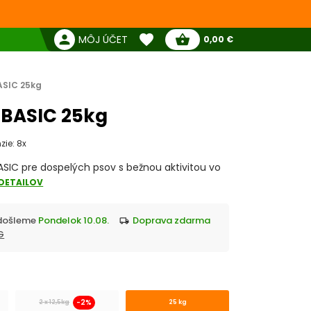
favorite
person
shopping_basket
MÔJ ÚČET
0,00 €
Žiadne produkty
Pokladňa
Obľúbené produkty
ASIC 25kg
 BASIC 25kg
zie: 8x
SIC pre dospelých psov s bežnou aktivitou vo
 DETAILOV
Odošleme
Pondelok 10.08.
doprava zdarma
local_shipping
G
-2%
2 x 12,5kg
25 kg