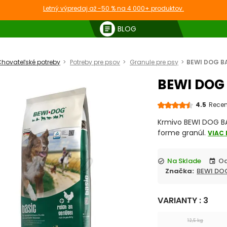
Letný výpredaj až -50 % na 4 000+ produktov.
article
BLOG
hovateľské potreby
Potreby pre psov
Granule pre psy
BEWI DOG B
BEWI DOG
4.5
Recen
Krmivo BEWI DOG BA
forme granúl.
VIAC
Na Sklade
check_circle
event
Značka:
BEWI DO
VARIANTY : 3
12,5 kg