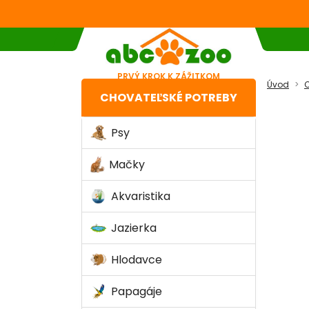
PRVÝ KROK K ZÁŽITKOM
Úvod
C
CHOVATEĽSKÉ POTREBY
Psy
Mačky
Akvaristika
Jazierka
Hlodavce
Papagáje