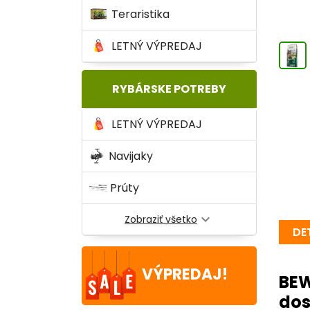
Teraristika
LETNÝ VÝPREDAJ
RYBÁRSKE POTREBY
LETNÝ VÝPREDAJ
Navijaky
Prúty
expand_more
Zobraziť všetko
DE
VÝPREDAJ!
BE
dos