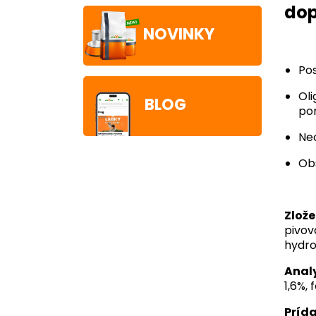
dop
NOVINKY
Pos
Ol
BLOG
pom
Neo
Obs
Zlože
pivov
hydro
Analy
1,6%, 
Prída