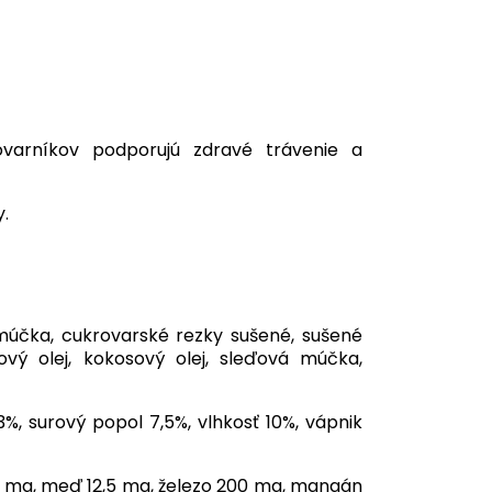
ovarníkov podporujú zdravé trávenie a
.
múčka, cukrovarské rezky sušené, sušené
ový olej, kokosový olej, sleďová múčka,
3%, surový popol 7,5%, vlhkosť 10%, vápnik
120 mg, meď 12,5 mg, železo 200 mg, mangán