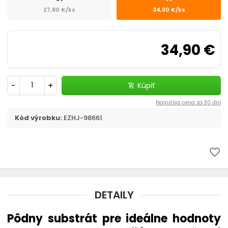
Filtračné médiá
27,80 €/ks
34,90 €/ks
Štrky, substráty - akvaristika
34,90 €
chevron_right
CO2 v akvariu
Liečivá a vitamíny
-
+
Kúpiť
add_shopping_cart
Najnižšia cena za 30 dní
Akvaristické pomôcky
Kód výrobku:
EZHJ-98661
Pozadia do akvária
favorite_border
Ohrievač
Riasy v akváriu - odstránenie
DETAILY
Automatické krmítko
Pôdny substrát pre ideálne hodnoty