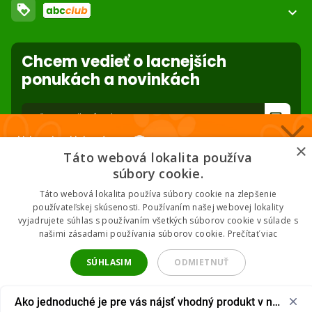
loyalty
O nás
expand_more
Dodacie podmienky
ABC Club
Súbory cookies na stránke
Použite body a nakupujte lacnejšie!
Nastavenia súborov cookie
Reklamácie
Chcem vedieť o lacnejších
Viac info
Ochrana osobných údajov
ponukách a novinkách
Odstúpenie od zmluvy
- online
forward_to_inbox
Nakupuj za klubové ceny 🏆
* Zadaním e-mailu súhlasíte so spracovaním osobných údajov na účely
×
mailing listu abc-zoo
Táto webová lokalita používa
Nižšie ceny na vybrané produkty. 2 % cashback. Členstvo zadarmo.
súbory cookie.
Táto webová lokalita používa súbory cookie na zlepšenie
používateľskej skúsenosti. Používaním našej webovej lokality
vyjadrujete súhlas s používaním všetkých súborov cookie v súlade s
Chcem klubové ceny
našimi zásadami používania súborov cookie.
Prečítať viac
2026 © ABC-ZOO • Všetky práva vyhradené
* Odoslaním súhlasíš so zásadami spracovania údajov.
SÚHLASIM
ODMIETNUŤ
UPRAVIŤ NASTAVENIA
Ako jednoduché je pre vás nájsť vhodný produkt v našom 