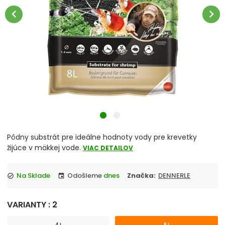
chevron_right
Akvárium, Skrinka, Stolík pod akvárium
chevron_left
chevron_right
chevron_right
Reverzná osmóza
Vzduchovací motorček, kompresor
chevron_right
Osvetlenie
UV lampa do akvaria
JUWEL akvarium komplety
Pôdny substrát pre ideálne hodnoty vody pre krevetky
žijúce v mäkkej vode.
VIAC DETAILOV
Akvaristika merače, controllery
Na Sklade
Odošleme
dnes
Značka:
DENNERLE
check_circle
event
Úprava vody
VARIANTY : 2
Čerpadlo
4 L
8 L