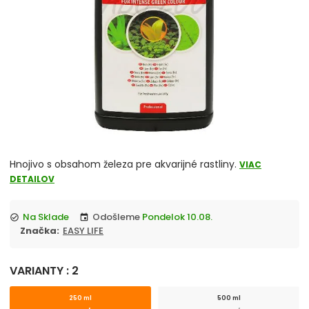
chevron_right
Akvárium, Skrinka, Stolík pod akvárium
chevron_right
Reverzná osmóza
Vzduchovací motorček, kompresor
chevron_right
Osvetlenie
UV lampa do akvaria
Hnojivo s obsahom železa pre akvarijné rastliny.
VIAC
JUWEL akvarium komplety
DETAILOV
Akvaristika merače, controllery
Na Sklade
Odošleme
Pondelok 10.08.
check_circle
event
Značka:
EASY LIFE
Úprava vody
VARIANTY : 2
Čerpadlo
250 ml
500 ml