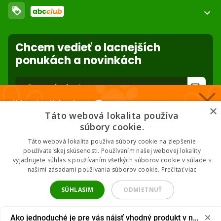
Obchodné podmienky
loyalty
O nás
expand_more
Dodacie podmienky
ABC Club
Súbory cookies na stránke
Použite body a nakupujte lacnejšie!
Nastavenia súborov cookie
Reklamácie
Chcem vedieť o lacnejších
Viac info
Ochrana osobných údajov
ponukách a novinkách
Odstúpenie od zmluvy
- online
forward_to_inbox
Nakupuj za klubové ceny 🏆
* Zadaním e-mailu súhlasíte so spracovaním osobných údajov na účely
×
mailing listu abc-zoo
Táto webová lokalita používa
Nižšie ceny na vybrané produkty. 2 % cashback. Členstvo zadarmo.
súbory cookie.
Táto webová lokalita používa súbory cookie na zlepšenie
používateľskej skúsenosti. Používaním našej webovej lokality
vyjadrujete súhlas s používaním všetkých súborov cookie v súlade s
Chcem klubové ceny
našimi zásadami používania súborov cookie.
Prečítať viac
2026 © ABC-ZOO • Všetky práva vyhradené
* Odoslaním súhlasíš so zásadami spracovania údajov.
SÚHLASIM
ODMIETNUŤ
UPRAVIŤ NASTAVENIA
Ako jednoduché je pre vás nájsť vhodný produkt v našom 