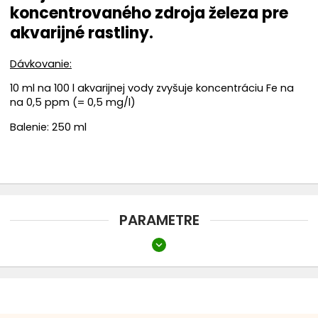
koncentrovaného zdroja železa pre
Hnojivo pre akvarijne rastliny
akvarijné rastliny.
Dekorácie
Dávkovanie:
10 ml na 100 l akvarijnej vody zvyšuje koncentráciu Fe na
Testy vody
na 0,5 ppm (= 0,5 mg/l)
Umelé rastliny do akvária
Balenie: 250 ml
Ozonizátor
Morská akvaristika
PARAMETRE
pH meter, Konduktometer
expand_more
Hnojivo pre akvarijné rastliny
Bez dusíka a fosforu
Dodanie K (draslík)
Dodanie Fe (železo)