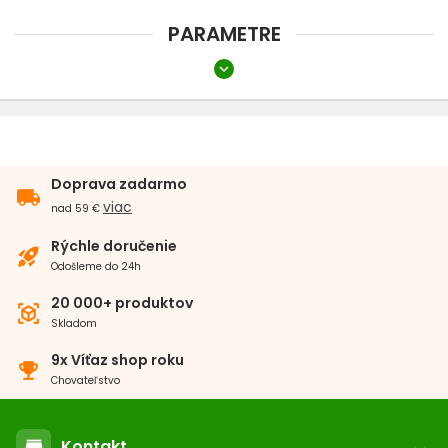
PARAMETRE
expand_more
Dĺžka
41 - 60 cm
Šírka
Doprava zadarmo
local_shipping
do 1,5 cm
viac
nad 59 €
Typ
Rýchle doručenie
rocket_launch
Odošleme do 24h
Retiazkový
20 000+ produktov
view_in_ar
Skladom
Farba
9x Víťaz shop roku
emoji_events
Chrómová
Chovateľstvo
Kontakt
store