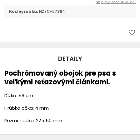
Najnižšia cena za 30 dní
Náhubky
Kód výrobku:
HZEC-27864
chevron_right
Oblečenie
favorite_border
Topánky
Rádiové oplotenie
DETAILY
Búdy
Pochrómovaný obojok pre psa s
veľkými reťazovými článkami.
Chovateľské vysávače THOMAS
Dĺžka: 56 cm
Hrúbka očka: 4 mm
Rozmer očka: 22 x 50 mm