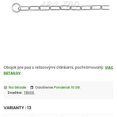
chevron_right
Misky
Vitamíny a liečivá
chevron_right
Hračky
Prepravky
Klietky a ohrádky
chevron_right
Pelechy
Obojok pre psa s reťazovými článkami, pochrómovaný.
VIAC
DETAILOV
Tašky a kabelky
Na Sklade
Odošleme
Pondelok 10.08.
check_circle
event
Značka:
TRIXIE
chevron_right
Cestovanie so psom
Antiparazitiká pre psov
VARIANTY : 13