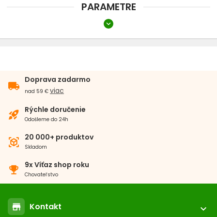
PARAMETRE
expand_more
Dĺžka
61 cm a viac
Šírka
Doprava zadarmo
local_shipping
1,6 - 2,5 cm
viac
nad 59 €
Typ
Rýchle doručenie
rocket_launch
Odošleme do 24h
Retiazkový
20 000+ produktov
view_in_ar
Skladom
Farba
9x Víťaz shop roku
emoji_events
Chrómová
Chovateľstvo
Kontakt
store
expand_more