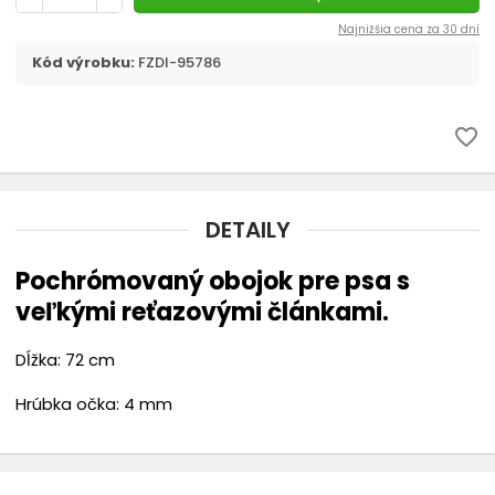
Náhubky
Najnižšia cena za 30 dní
Kód výrobku:
FZDI-95786
chevron_right
Oblečenie
favorite_border
Topánky
Rádiové oplotenie
DETAILY
Búdy
Pochrómovaný obojok pre psa s
veľkými reťazovými článkami.
Chovateľské vysávače THOMAS
Dĺžka: 72 cm
Hrúbka očka: 4 mm