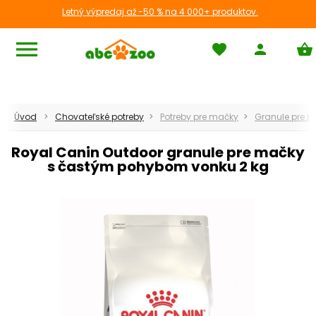
Letný výpredaj až -50 % na 4 000+ produktov.
menu
favorite
person
shopping_basket
Mačky
Úvod
Chovateľské potreby
Potreby pre mačky
Granule pre 
chevron_left
Späť
Royal Canin Outdoor granule pre mačky
s častým pohybom vonku 2 kg
apps
Zobraziť všetko
chevron_right
Granule pre mačky
chevron_right
Konzervy a kapsičky
Pochúťky a pamlsky