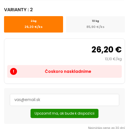
Prepravky a tašky
VARIANTY : 2
chevron_right
Kozmetika, úprava
2 kg
10 kg
26,20 €/ks
85,90 €/ks
Dvierka, ochranné siete
26,20 €
Cestovanie s mačkou
13,10 €/kg
Čoskoro naskladníme
priority_high
Upozorniť ma, ak bude k dispozícii
Najnižšia cena za 30 dní