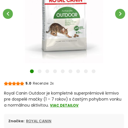
Škrabadlá a odpočívadlá
chevron_left
chevron_right
Podstielky pre mačky
Toalety
Vitamíny a minerály
chevron_right
Misky pre mačky
Hračky
5.0
Recenzie: 2x
Obojky, vodítka a postroje
Royal Canin Outdoor je kompletné superprémiové krmivo
pre dospelé mačky (1 – 7 rokov) s častým pohybom vonku
Antiparazitiká pre mačky
a normálnou aktivitou.
VIAC DETAILOV
Pelechy, košíky
Značka:
ROYAL CANIN