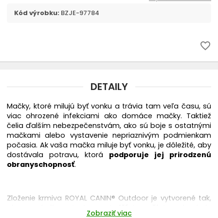
Kód výrobku:
BZJE-97784
favorite_border
DETAILY
Mačky, ktoré milujú byť vonku a trávia tam veľa času, sú
viac ohrozené infekciami ako domáce mačky. Taktiež
čelia ďalším nebezpečenstvám, ako sú boje s ostatnými
mačkami alebo vystavenie nepriaznivým podmienkam
počasia. Ak vaša mačka miluje byť vonku, je dôležité, aby
dostávala potravu, ktorá
podporuje jej prirodzenú
obranyschopnosť
.
Zloženie krmiva ROYAL CANIN® Outdoor je vytvorené tak,
aby uspokojilo
potreby vonkajších mačiek
a obsahuje
Zobraziť viac
všetky živiny, ktoré aktívna mačka vyžaduje.