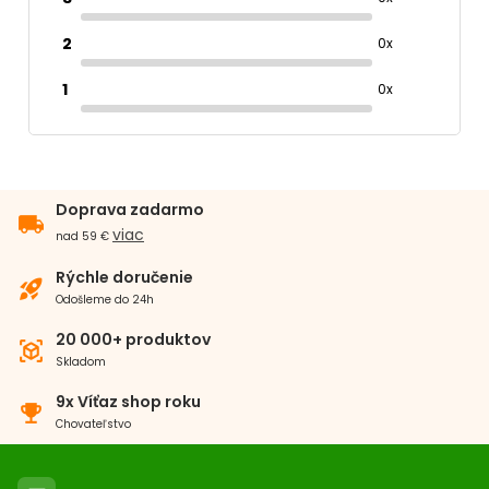
Royal Canin Instinctive Gravy kapsička pre mačky v šťave
2
0x
6 x 85 g
1
0x
Doprava zadarmo
local_shipping
viac
nad 59 €
Rýchle doručenie
rocket_launch
Odošleme do 24h
20 000+ produktov
view_in_ar
Skladom
9x Víťaz shop roku
emoji_events
Chovateľstvo
Zloženie:
Dehydratované hydinové mäso, ryža, kukurica,