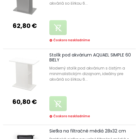
akváriá so šírkou 6...
62,80 €
remove_shopping_cart
Čoskoro naskladníme
cancel
Stolík pod akvárium AQUAEL SIMPLE 60
BIELY
Moderný stolík pod akvárium s čistým a
minimalistickým dizajnom, ideálny pre
akváriá so šírkou 6...
60,80 €
remove_shopping_cart
Čoskoro naskladníme
cancel
Sieťka na filtračné médiá 28x32 cm