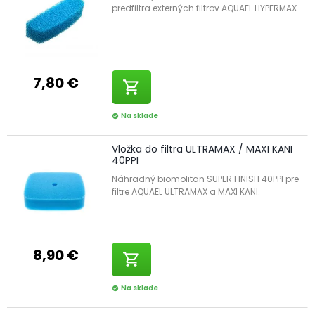
predfiltra externých filtrov AQUAEL HYPERMAX.
7,80 €
shopping_cart
Na sklade
check_circle
Vložka do filtra ULTRAMAX / MAXI KANI
40PPI
Náhradný biomolitan SUPER FINISH 40PPI pre
filtre AQUAEL ULTRAMAX a MAXI KANI.
8,90 €
shopping_cart
Na sklade
check_circle