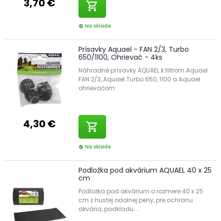
3,70 €
shopping_cart
Na sklade
check_circle
Prísavky Aquael - FAN 2/3, Turbo
650/1100, Ohrievač - 4ks
Náhradné prísavky AQUAEL k filtrom Aquael
FAN 2/3, Aquael Turbo 650, 1100 a Aquael
ohrievačom.
4,30 €
shopping_cart
Na sklade
check_circle
Podložka pod akvárium AQUAEL 40 x 25
cm
Podložka pod akvárium o rozmere 40 x 25
cm z hustej odolnej peny, pre ochranu
akvária, podkladu ...