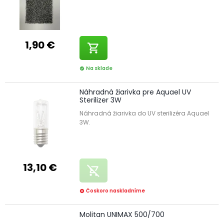
1,90 €
shopping_cart
Na sklade
check_circle
Náhradná žiarivka pre Aquael UV
Sterilizer 3W
Náhradná žiarivka do UV sterilizéra Aquael
3W.
13,10 €
remove_shopping_cart
Čoskoro naskladníme
cancel
Molitan UNIMAX 500/700