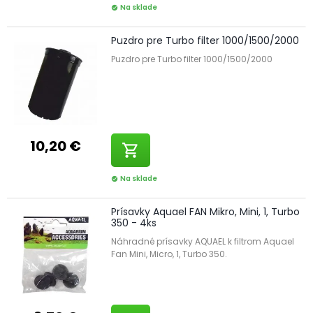
Na sklade
check_circle
Puzdro pre Turbo filter 1000/1500/2000
Puzdro pre Turbo filter 1000/1500/2000
10,20 €
shopping_cart
Na sklade
check_circle
Prísavky Aquael FAN Mikro, Mini, 1, Turbo
350 - 4ks
Náhradné prísavky AQUAEL k filtrom Aquael
Fan Mini, Micro, 1, Turbo 350.