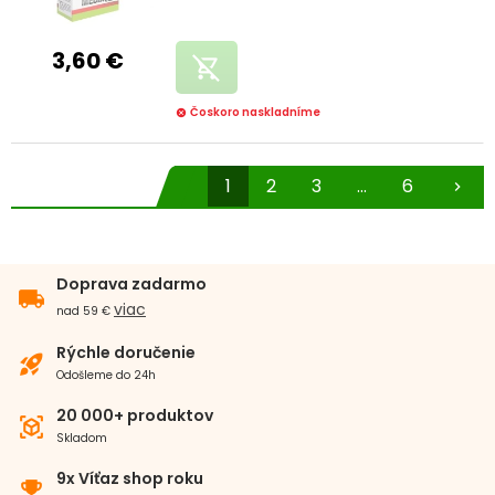
3,60 €
remove_shopping_cart
Čoskoro naskladníme
cancel
1
2
3
...
6
chevron_right
Doprava zadarmo
local_shipping
viac
nad 59 €
Rýchle doručenie
rocket_launch
Odošleme do 24h
20 000+ produktov
view_in_ar
Skladom
9x Víťaz shop roku
emoji_events