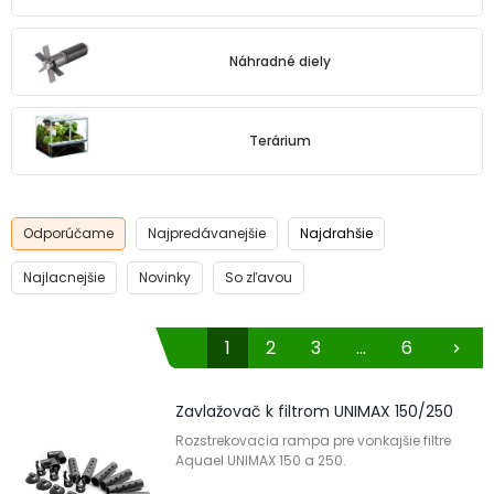
Náhradné diely
Terárium
Odporúčame
Najpredávanejšie
Najdrahšie
Najlacnejšie
Novinky
So zľavou
1
2
3
...
6
chevron_right
Zavlažovač k filtrom UNIMAX 150/250
Rozstrekovacia rampa pre vonkajšie filtre
Aquael UNIMAX 150 a 250.