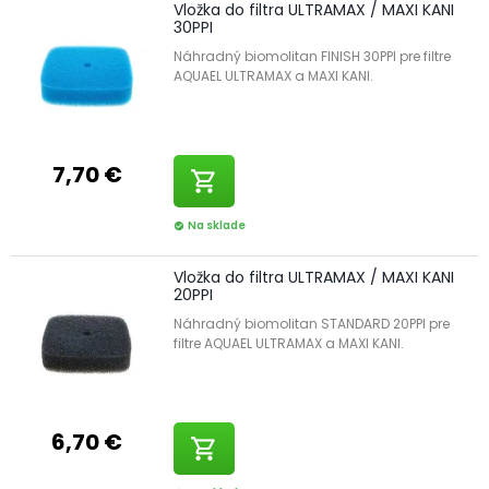
Vložka do filtra ULTRAMAX / MAXI KANI
30PPI
Náhradný biomolitan FINISH 30PPI pre filtre
AQUAEL ULTRAMAX a MAXI KANI.
7,70 €
shopping_cart
Na sklade
check_circle
Vložka do filtra ULTRAMAX / MAXI KANI
20PPI
Náhradný biomolitan STANDARD 20PPI pre
filtre AQUAEL ULTRAMAX a MAXI KANI.
6,70 €
shopping_cart