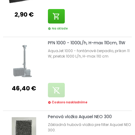
2,90 €
shopping_cart
Na sklade
check_circle
PFN 1000 - 1000L/h, H-max 110cm, 11W
AquaJet 1000 - fontánové čerpadlo, príkon 11
W, prietok 1000 L/h, H-max 110 cm
46,40 €
remove_shopping_cart
Čoskoro naskladníme
cancel
Penová vložka Aquael NEO 300
Základná hubová vložka pre filter Aquael NEO
300.