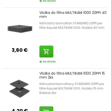
Na sklade
check_circle
Vložka do filtra MULTIKANI 1000 20PPI 40
mm
Náhradný biomolitan STANDARD 20PPI pre
filtre Aquael MULTIKANI 1000. Hrúbka 40 mm.
3,60 €
shopping_cart
Na sklade
check_circle
Vložka do filtra MULTIKANI 1000 20PPI 15
mm 2ks
Náhradné biomolitany STANDARD 20PPI pre
filtre Aquael MULTIKANI 1000. Hrúbka 15 mm.
Balenie 2ks.
4,20 €