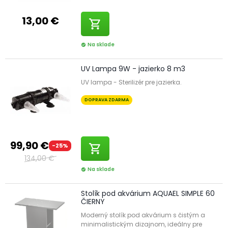
13,00 €
shopping_cart
Na sklade
check_circle
UV Lampa 9W - jazierko 8 m3
UV lampa - Sterilizér pre jazierka.
DOPRAVA ZDARMA
99,90 €
-25%
shopping_cart
134,00 €
Na sklade
check_circle
Stolík pod akvárium AQUAEL SIMPLE 60
ČIERNY
Moderný stolík pod akvárium s čistým a
minimalistickým dizajnom, ideálny pre