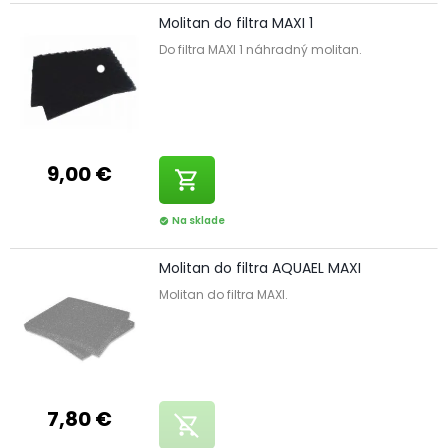
Molitan do filtra MAXI 1
Do filtra MAXI 1 náhradný molitan.
9,00 €
shopping_cart
Na sklade
check_circle
Molitan do filtra AQUAEL MAXI
Molitan do filtra MAXI.
7,80 €
remove_shopping_cart