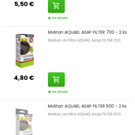
5,50 €
shopping_cart
Na sklade
check_circle
Molitan AQUAEL ASAP FILTER 700 - 2 ks
Molitan do filtra AQUAEL Asap FILTER 700.
4,80 €
shopping_cart
Na sklade
check_circle
Molitan AQUAEL ASAP FILTER 500 - 2 ks
Molitan do filtra AQUAEL Asap FILTER 500.