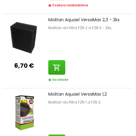
Čoskoro naskladníme
cancel
Molitan Aquael VersaMax 2,3 - 2ks
Molitan do filtra FZN 2 a FZN 3 - 2ks.
6,70 €
shopping_cart
Na sklade
check_circle
Molitan Aquael VersaMax 1,2
Molitan do filtra FZN 1 a FZN 2.