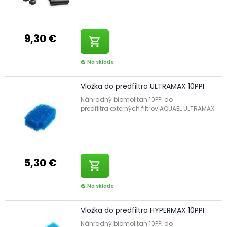
9,30 €
shopping_cart
Na sklade
check_circle
Vložka do predfiltra ULTRAMAX 10PPI
Náhradný biomolitan 10PPI do
predfiltra externých filtrov AQUAEL ULTRAMAX.
5,30 €
shopping_cart
Na sklade
check_circle
Vložka do predfiltra HYPERMAX 10PPI
Náhradný biomolitan 10PPI do