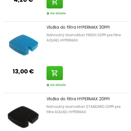
shopping_cart
Na sklade
check_circle
Vložka do filtra HYPERMAX 30PPI
Náhradný biomolitan FINISH 30PPI pre filtre
AQUAEL HYPERMAX.
13,00 €
shopping_cart
Na sklade
check_circle
Vložka do filtra HYPERMAX 20PPI
Náhradný biomolitan STANDARD 20PPI pre
filtre AQUAEL HYPERMAX.