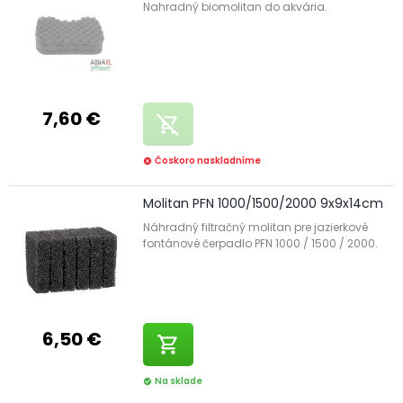
Nahradný biomolitan do akvária.
7,60 €
remove_shopping_cart
Čoskoro naskladníme
cancel
Molitan PFN 1000/1500/2000 9x9x14cm
Náhradný filtračný molitan pre jazierkové
fontánové čerpadlo PFN 1000 / 1500 / 2000.
6,50 €
shopping_cart
Na sklade
check_circle