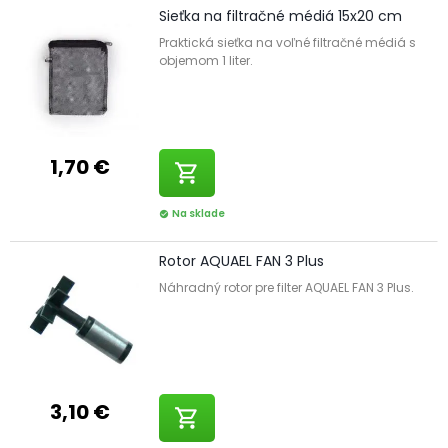
Sieťka na filtračné médiá 15x20 cm
Praktická sieťka na voľné filtračné médiá s
objemom 1 liter.
1,70 €
shopping_cart
Na sklade
check_circle
Rotor AQUAEL FAN 3 Plus
Náhradný rotor pre filter AQUAEL FAN 3 Plus.
3,10 €
shopping_cart