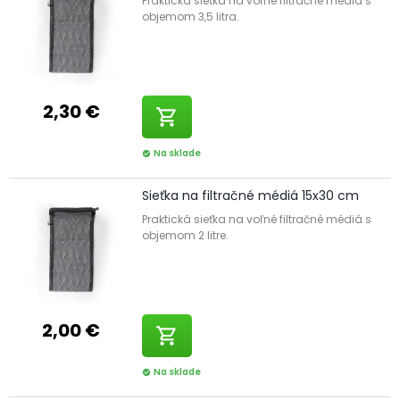
Praktická sieťka na voľné filtračné médiá s
objemom 3,5 litra.
2,30 €
shopping_cart
Na sklade
check_circle
Sieťka na filtračné médiá 15x30 cm
Praktická sieťka na voľné filtračné médiá s
objemom 2 litre.
2,00 €
shopping_cart
Na sklade
check_circle